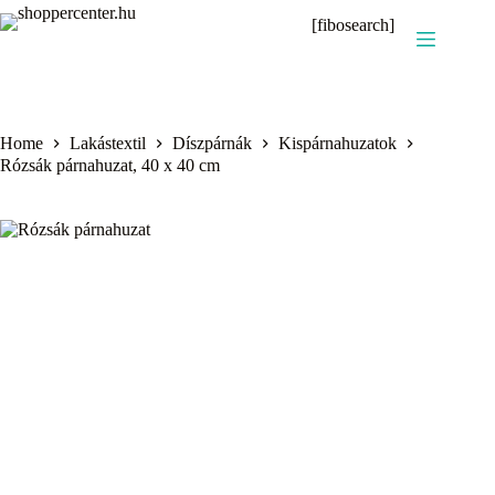
Skip
[fibosearch]
to
content
Home
Lakástextil
Díszpárnák
Kispárnahuzatok
Rózsák párnahuzat, 40 x 40 cm