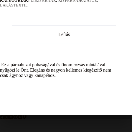
KATEGÓRIÁK:
DÍSZPÁRNÁK
,
KISPÁRNAHUZATOK
,
LAKÁSTEXTIL
Leírás
Ez a párnahuzat puhaságával és finom rózsás mintájával
nyűgözi le Önt. Elegáns és nagyon kellemes kiegészítő nem
csak ágyhoz vagy kanapéhoz.