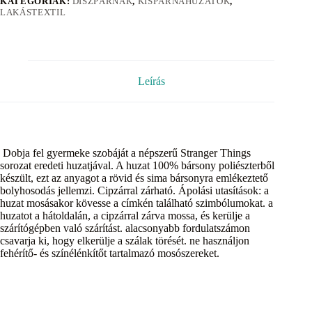
KATEGÓRIÁK:
DÍSZPÁRNÁK
,
KISPÁRNAHUZATOK
,
LAKÁSTEXTIL
Leírás
Dobja fel gyermeke szobáját a népszerű Stranger Things
sorozat eredeti huzatjával. A huzat 100% bársony poliészterből
készült, ezt az anyagot a rövid és sima bársonyra emlékeztető
bolyhosodás jellemzi. Cipzárral zárható. Ápolási utasítások: a
huzat mosásakor kövesse a címkén található szimbólumokat. a
huzatot a hátoldalán, a cipzárral zárva mossa, és kerülje a
szárítógépben való szárítást. alacsonyabb fordulatszámon
csavarja ki, hogy elkerülje a szálak törését. ne használjon
fehérítő- és színélénkítőt tartalmazó mosószereket.