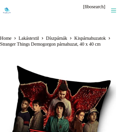
Skip
[fibosearch]
to
content
Home
Lakástextil
Díszpárnák
Kispárnahuzatok
Stranger Things Demogorgon párnahuzat, 40 x 40 cm