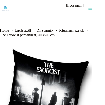
Skip
[fibosearch]
to
content
Home
Lakástextil
Díszpárnák
Kispárnahuzatok
The Exorcist párnahuzat, 40 x 40 cm