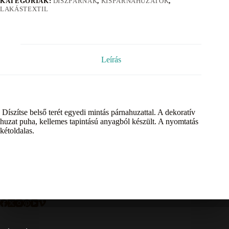
KATEGÓRIÁK:
DÍSZPÁRNÁK
,
KISPÁRNAHUZATOK
,
LAKÁSTEXTIL
Leírás
Díszítse belső terét egyedi mintás párnahuzattal. A dekoratív
huzat puha, kellemes tapintású anyagból készült. A nyomtatás
kétoldalas.