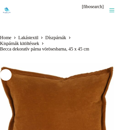
Skip
[fibosearch]
to
content
Home
Lakástextil
Díszpárnák
Kispárnák kitöltéssek
Becca dekoratív párna vörösesbarna, 45 x 45 cm