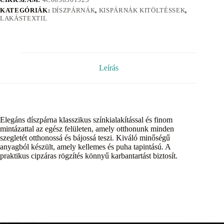
KATEGÓRIÁK:
DÍSZPÁRNÁK
,
KISPÁRNÁK KITÖLTÉSSEK
,
LAKÁSTEXTIL
Leírás
Elegáns díszpárna klasszikus színkialakítással és finom
mintázattal az egész felületen, amely otthonunk minden
szegletét otthonossá és bájossá teszi. Kiváló minőségű
anyagból készült, amely kellemes és puha tapintású. A
praktikus cipzáras rögzítés könnyű karbantartást biztosít.