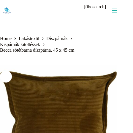
Skip
[fibosearch]
to
content
Home
Lakástextil
Díszpárnák
Kispárnák kitöltéssek
Becca sötétbarna díszpárna, 45 x 45 cm