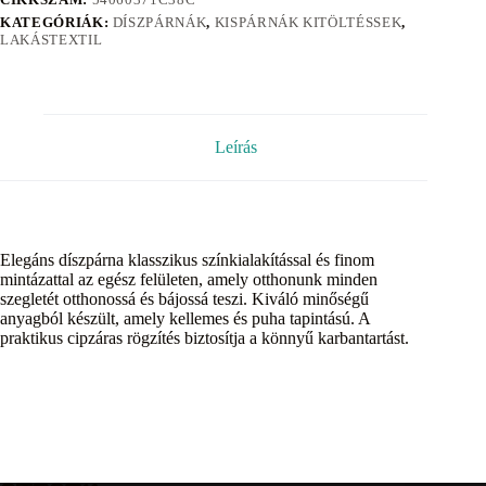
KATEGÓRIÁK:
DÍSZPÁRNÁK
,
KISPÁRNÁK KITÖLTÉSSEK
,
LAKÁSTEXTIL
Leírás
Elegáns díszpárna klasszikus színkialakítással és finom
mintázattal az egész felületen, amely otthonunk minden
szegletét otthonossá és bájossá teszi. Kiváló minőségű
anyagból készült, amely kellemes és puha tapintású. A
praktikus cipzáras rögzítés biztosítja a könnyű karbantartást.