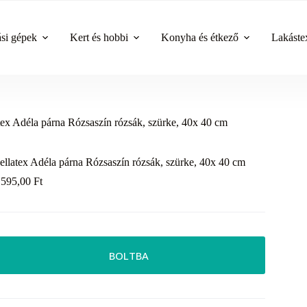
ási gépek
Kert és hobbi
Konyha és étkező
Lakástex
tex Adéla párna Rózsaszín rózsák, szürke, 40x 40 cm
ellatex Adéla párna Rózsaszín rózsák, szürke, 40x 40 cm
 595,00
Ft
BOLTBA