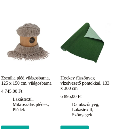
Zsenília pléd világosbarna,
Hockey fűszőnyeg
125 x 150 cm, világosbarna
vízelvezető pontokkal, 133
x 300 cm
4 745,00
Ft
6 895,00
Ft
Lakástextil
,
Mikroszálas plédek
,
Darabszőnyeg
,
Plédek
Lakástextil
,
Szőnyegek