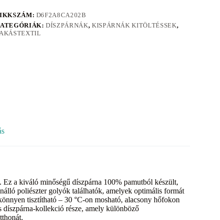
IKKSZÁM:
D6F2A8CA202B
ATEGÓRIÁK:
DÍSZPÁRNÁK
,
KISPÁRNÁK KITÖLTÉSSEK
,
AKÁSTEXTIL
ás
 Ez a kiváló minőségű díszpárna 100% pamutból készült,
önálló poliészter golyók találhatók, amelyek optimális formát
könnyen tisztítható – 30 °C-on mosható, alacsony hőfokon
os díszpárna-kollekció része, amely különböző
tthonát.