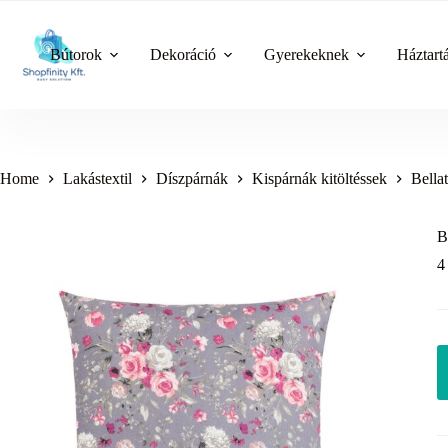
Skip
to
content
Bútorok
Dekoráció
Gyerekeknek
Háztart
Home
Lakástextil
Díszpárnák
Kispárnák kitöltéssek
Bella
B
4