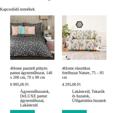
Kapcsolódó termékek
4Home pasztell pöttyös
4Home elasztikus
pamut ágyneműhuzat, 140
fotelhuzat Nature, 75 – 95
x 200 cm, 70 x 90 cm
cm
6 995,00
Ft
4 295,00
Ft
Ágyneműhuzatok
,
Lakástextil
,
Takarók
DeLUXE pamut
és huzatok
,
ágyneműhuzat
,
Ülőgarnitúra huzatok
Lakástextil