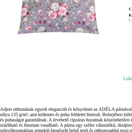
C
K
L
Leír
Adjon otthonának egyedi eleganciát és kényelmet az ADÉLA párnával.
súlya 135 g/m², ami kellemes és puha felületet biztosít. Belsejében kül
és puhaságot garantálnak. A levehető cipzáras huzatnak köszönhetően 
szárítható és finoman vasalható. A párna egy széles választékú, dizájn
színváltozatokban remekül kiegészíti belső terét és otthonosabbá teszi o