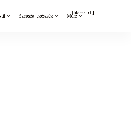
[fibosearch]
til
Szépség, egészség
More