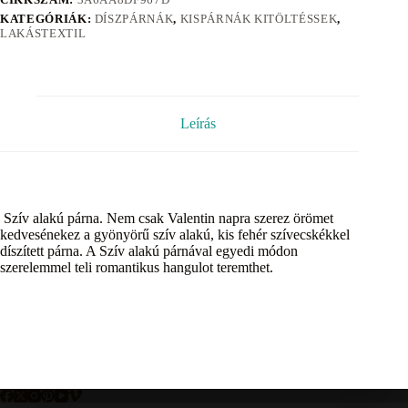
KATEGÓRIÁK:
DÍSZPÁRNÁK
,
KISPÁRNÁK KITÖLTÉSSEK
,
LAKÁSTEXTIL
Leírás
Szív alakú párna. Nem csak Valentin napra szerez örömet
kedvesénekez a gyönyörű szív alakú, kis fehér szívecskékkel
díszített párna. A Szív alakú párnával egyedi módon
szerelemmel teli romantikus hangulot teremthet.