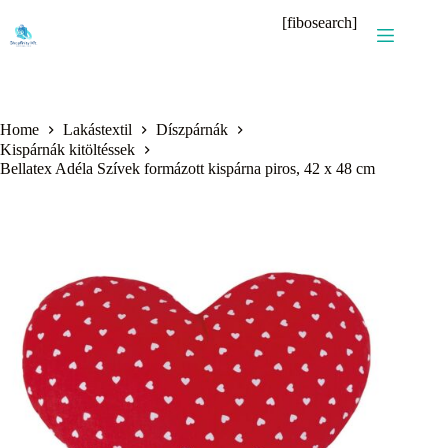
Skip
[fibosearch]
to
content
Home
Lakástextil
Díszpárnák
Kispárnák kitöltéssek
Bellatex Adéla Szívek formázott kispárna piros, 42 x 48 cm