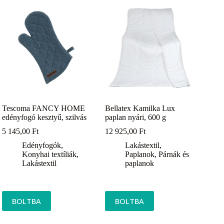
Tescoma FANCY HOME
Bellatex Kamilka Lux
edényfogó kesztyű, szilvás
paplan nyári, 600 g
5 145,00
Ft
12 925,00
Ft
Edényfogók
,
Lakástextil
,
Konyhai textíliák
,
Paplanok
,
Párnák és
Lakástextil
paplanok
BOLTBA
BOLTBA