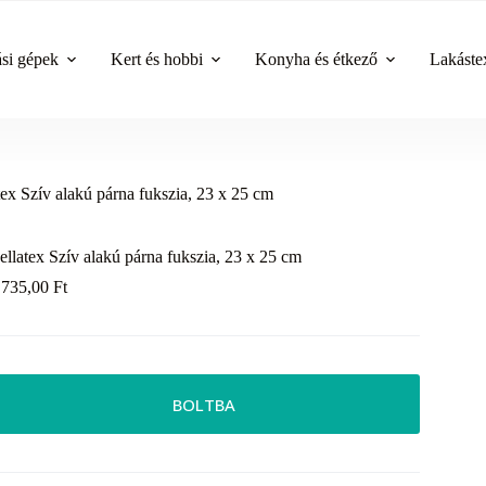
ási gépek
Kert és hobbi
Konyha és étkező
Lakástex
tex Szív alakú párna fukszia, 23 x 25 cm
ellatex Szív alakú párna fukszia, 23 x 25 cm
 735,00
Ft
BOLTBA