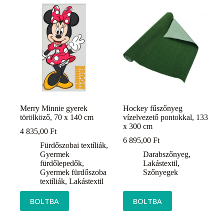
Merry Minnie gyerek
Hockey fűszőnyeg
törölköző, 70 x 140 cm
vízelvezető pontokkal, 133
x 300 cm
4 835,00
Ft
6 895,00
Ft
Fürdőszobai textíliák
,
Gyermek
Darabszőnyeg
,
fürdőlepedők
,
Lakástextil
,
Gyermek fürdőszoba
Szőnyegek
textíliák
,
Lakástextil
BOLTBA
BOLTBA