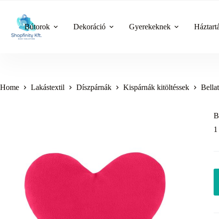
Skip
to
content
Bútorok
Dekoráció
Gyerekeknek
Háztart
Home
Lakástextil
Díszpárnák
Kispárnák kitöltéssek
Bella
B
1