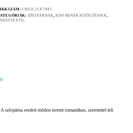
IKKSZÁM:
CB62C1CE7045
ATEGÓRIÁK:
DÍSZPÁRNÁK
,
KISPÁRNÁK KITÖLTÉSSEK
,
AKÁSTEXTIL
ás
A szívpárna eredeti módon teremt romantikus, szeretettel teli