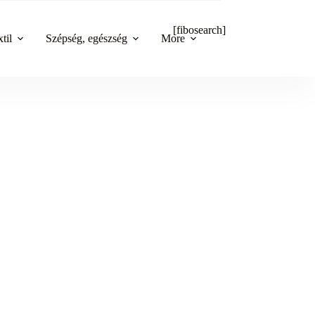
[fibosearch]
til
Szépség, egészség
More