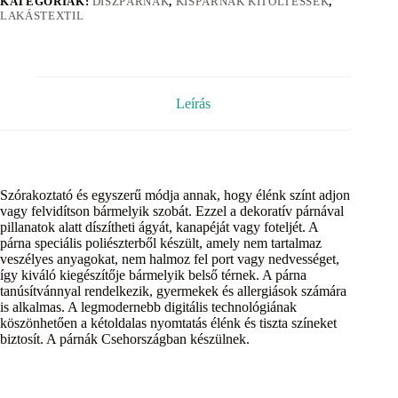
KATEGÓRIÁK:
DÍSZPÁRNÁK
,
KISPÁRNÁK KITÖLTÉSSEK
,
LAKÁSTEXTIL
Leírás
Szórakoztató és egyszerű módja annak, hogy élénk színt adjon
vagy felvidítson bármelyik szobát. Ezzel a dekoratív párnával
pillanatok alatt díszítheti ágyát, kanapéját vagy foteljét. A
párna speciális poliészterből készült, amely nem tartalmaz
veszélyes anyagokat, nem halmoz fel port vagy nedvességet,
így kiváló kiegészítője bármelyik belső térnek. A párna
tanúsítvánnyal rendelkezik, gyermekek és allergiások számára
is alkalmas. A legmodernebb digitális technológiának
köszönhetően a kétoldalas nyomtatás élénk és tiszta színeket
biztosít. A párnák Csehországban készülnek.