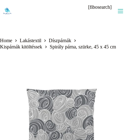
Skip
[fibosearch]
to
content
Home
Lakástextil
Díszpárnák
Kispárnák kitöltéssek
Spirály párna, szürke, 45 x 45 cm