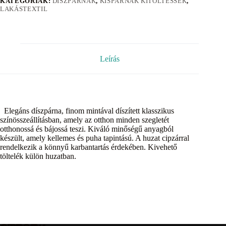
KATEGÓRIÁK:
DÍSZPÁRNÁK
,
KISPÁRNÁK KITÖLTÉSSEK
,
LAKÁSTEXTIL
Leírás
Elegáns díszpárna, finom mintával díszített klasszikus
színösszeállításban, amely az otthon minden szegletét
otthonossá és bájossá teszi. Kiváló minőségű anyagból
készült, amely kellemes és puha tapintású. A huzat cipzárral
rendelkezik a könnyű karbantartás érdekében. Kivehető
töltelék külön huzatban.