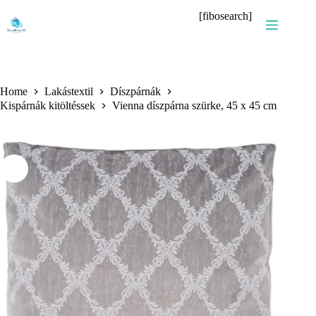
Skip
[fibosearch]
to
content
Home
Lakástextil
Díszpárnák
Kispárnák kitöltéssek
Vienna díszpárna szürke, 45 x 45 cm