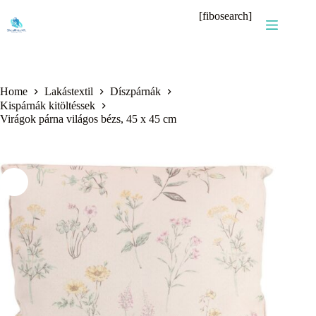
Skip
[fibosearch]
to
content
Home
Lakástextil
Díszpárnák
Kispárnák kitöltéssek
Virágok párna világos bézs, 45 x 45 cm