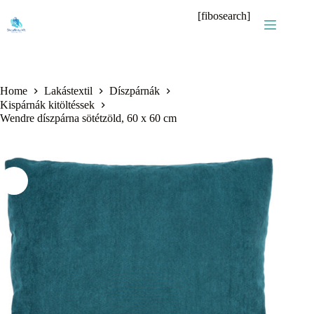
Skip
[fibosearch]
to
content
Home
Lakástextil
Díszpárnák
Kispárnák kitöltéssek
Wendre díszpárna sötétzöld, 60 x 60 cm