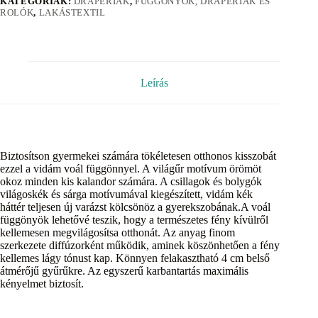
KATEGÓRIÁK:
DRAPÉRIÁK
,
FÜGGÖNYÖK, DRAPÉRIÁK ÉS
ROLÓK
,
LAKÁSTEXTIL
Leírás
Biztosítson gyermekei számára tökéletesen otthonos kisszobát
ezzel a vidám voál függönnyel. A világűr motívum örömöt
okoz minden kis kalandor számára. A csillagok és bolygók
világoskék és sárga motívumával kiegészített, vidám kék
háttér teljesen új varázst kölcsönöz a gyerekszobának.A voál
függönyök lehetővé teszik, hogy a természetes fény kívülről
kellemesen megvilágosítsa otthonát. Az anyag finom
szerkezete diffúzorként működik, aminek köszönhetően a fény
kellemes lágy tónust kap. Könnyen felakasztható 4 cm belső
átmérőjű gyűrűkre. Az egyszerű karbantartás maximális
kényelmet biztosít.