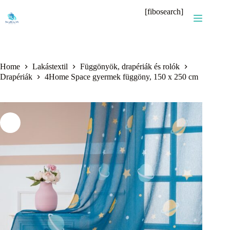
Skip
[fibosearch]
to
content
Home
Lakástextil
Függönyök, drapériák és rolók
Drapériák
4Home Space gyermek függöny, 150 x 250 cm