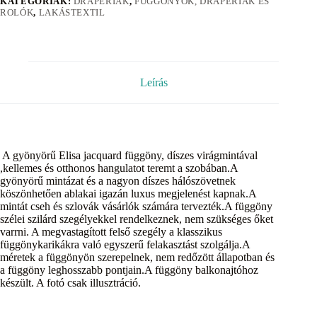
KATEGÓRIÁK:
DRAPÉRIÁK
,
FÜGGÖNYÖK, DRAPÉRIÁK ÉS
ROLÓK
,
LAKÁSTEXTIL
Leírás
A gyönyörű Elisa jacquard függöny, díszes virágmintával
,kellemes és otthonos hangulatot teremt a szobában.A
gyönyörű mintázat és a nagyon díszes hálószövetnek
köszönhetően ablakai igazán luxus megjelenést kapnak.A
mintát cseh és szlovák vásárlók számára tervezték.A függöny
szélei szilárd szegélyekkel rendelkeznek, nem szükséges őket
varrni. A megvastagított felső szegély a klasszikus
függönykarikákra való egyszerű felakasztást szolgálja.A
méretek a függönyön szerepelnek, nem redőzött állapotban és
a függöny leghosszabb pontjain.A függöny balkonajtóhoz
készült. A fotó csak illusztráció.