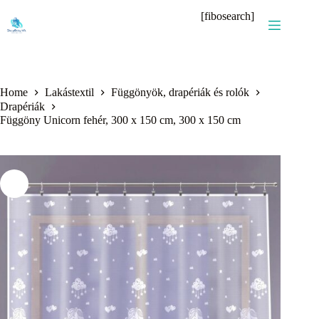
Skip
[fibosearch]
to
content
Home
Lakástextil
Függönyök, drapériák és rolók
Drapériák
Függöny Unicorn fehér, 300 x 150 cm, 300 x 150 cm