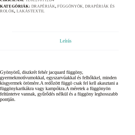
KATEGÓRIÁK:
DRAPÉRIÁK
,
FÜGGÖNYÖK, DRAPÉRIÁK ÉS
ROLÓK
,
LAKÁSTEXTIL
Leírás
Gyönyörű, diszkrét fehér jacquard függöny,
gyermekmotívumokkal, egyszarvúakkal és felhőkkel, minden
kisgyermek örömére.A redőzött függö csak fel kell akasztani a
függönykarikákra vagy kampókra.A méretek a függönyön
feltüntetve vannak, gyűrődés nélkül és a függöny leghosszabb
pontján.