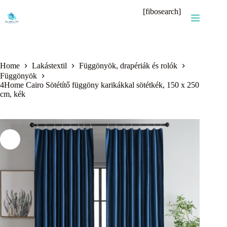
Skip
[fibosearch]
to
content
Home
Lakástextil
Függönyök, drapériák és rolók
Függönyök
4Home Cairo Sötétítő függöny karikákkal sötétkék, 150 x 250
cm, kék