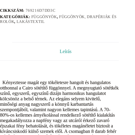
CIKKSZÁM:
769216D7DD3C
KATEGÓRIÁK:
FÜGGÖNYÖK
,
FÜGGÖNYÖK, DRAPÉRIÁK ÉS
ROLÓK
,
LAKÁSTEXTIL
Leírás
Kényeztesse magát egy tökéletesre hangolt és hangulatos
otthonnal a Cairo sötétítő függönnyel. A megnyugtató sötétkék
színű, egyszerű, egyszínű dizájn harmonikus hangulatot
kölcsönöz a belső térnek. Az elegáns selyem kivitelű,
minőségi anyag nagyszerű a könnyű karbantartás
szempontjából, valamint nagyon kellemes tapintású. A 70-
80%-os kellemes árnyékolással rendelkező sötétítő kialakítás
megakadályozza a napfény vagy az utcáról érkező zavaró
éjszakai fény behatolását, és tökéletes magánéletet biztosít a
kíváncsiskodó külső szemek elől. A csomagban 8 darab fehér