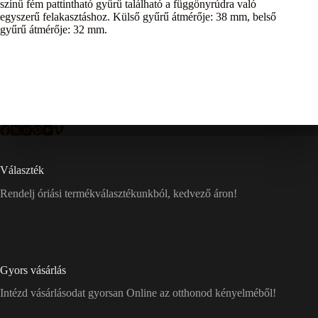
színű fém pattintható gyűrű található a függönyrúdra való
egyszerű felakasztáshoz. Külső gyűrű átmérője: 38 mm, belső
gyűrű átmérője: 32 mm.
Választék
Rendelj óriási termékválasztékunkból, kedvező áron!
Gyors vásárlás
Intézd vásárlásodat gyorsan Online az otthonod kényelméből!