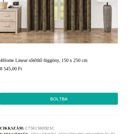
4Home Linear sőtétítő függöny, 150 x 250 cm
8 545,00
Ft
BOLTBA
CIKKSZÁM:
C7501590D23C