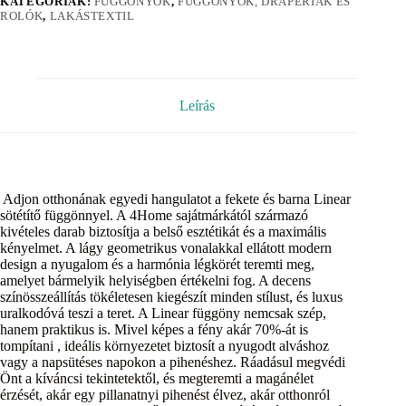
KATEGÓRIÁK:
FÜGGÖNYÖK
,
FÜGGÖNYÖK, DRAPÉRIÁK ÉS
ROLÓK
,
LAKÁSTEXTIL
Leírás
Adjon otthonának egyedi hangulatot a fekete és barna Linear
sötétítő függönnyel. A 4Home sajátmárkától származó
kivételes darab biztosítja a belső esztétikát és a maximális
kényelmet. A lágy geometrikus vonalakkal ellátott modern
design a nyugalom és a harmónia légkörét teremti meg,
amelyet bármelyik helyiségben értékelni fog. A decens
színösszeállítás tökéletesen kiegészít minden stílust, és luxus
uralkodóvá teszi a teret. A Linear függöny nemcsak szép,
hanem praktikus is. Mivel képes a fény akár 70%-át is
tompítani , ideális környezetet biztosít a nyugodt alváshoz
vagy a napsütéses napokon a pihenéshez. Ráadásul megvédi
Önt a kíváncsi tekintetektől, és megteremti a magánélet
érzését, akár egy pillanatnyi pihenést élvez, akár otthonról