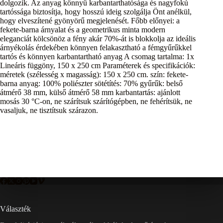
dolgozik. Az anyag könnyű karbantarthatósága és nagyfokú
tartóssága biztosítja, hogy hosszú ideig szolgálja Önt anélkül,
hogy elveszítené gyönyörű megjelenését. Főbb előnyei: a
fekete-barna árnyalat és a geometrikus minta modern
eleganciát kölcsönöz a fény akár 70%-át is blokkolja az ideális
árnyékolás érdekében könnyen felakasztható a fémgyűrűkkel
tartós és könnyen karbantartható anyag A csomag tartalma: 1x
Lineáris függöny, 150 x 250 cm Paraméterek és specifikációk:
méretek (szélesség x magasság): 150 x 250 cm. szín: fekete-
barna anyag: 100% poliészter sötétítés: 70% gyűrűk: belső
átmérő 38 mm, külső átmérő 58 mm karbantartás: ajánlott
mosás 30 °C-on, ne szárítsuk szárítógépben, ne fehérítsük, ne
vasaljuk, ne tisztítsuk szárazon.
Választék