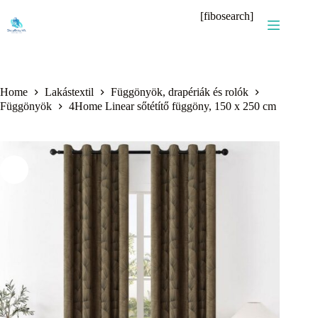
Skip
[fibosearch]
to
content
Home
Lakástextil
Függönyök, drapériák és rolók
Függönyök
4Home Linear sőtétítő függöny, 150 x 250 cm