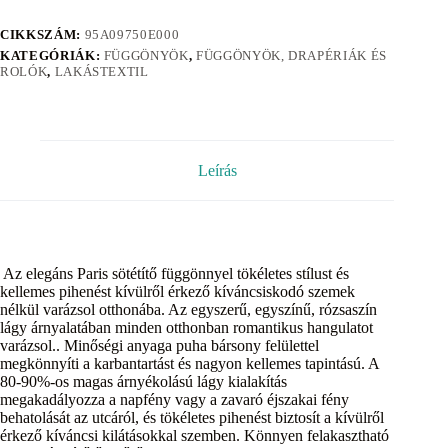
CIKKSZÁM:
95A09750E000
KATEGÓRIÁK:
FÜGGÖNYÖK
,
FÜGGÖNYÖK, DRAPÉRIÁK ÉS
ROLÓK
,
LAKÁSTEXTIL
Leírás
Az elegáns Paris sötétítő függönnyel tökéletes stílust és
kellemes pihenést kívülről érkező kíváncsiskodó szemek
nélkül varázsol otthonába. Az egyszerű, egyszínű, rózsaszín
lágy árnyalatában minden otthonban romantikus hangulatot
varázsol.. Minőségi anyaga puha bársony felülettel
megkönnyíti a karbantartást és nagyon kellemes tapintású. A
80-90%-os magas árnyékolású lágy kialakítás
megakadályozza a napfény vagy a zavaró éjszakai fény
behatolását az utcáról, és tökéletes pihenést biztosít a kívülről
érkező kíváncsi kilátásokkal szemben. Könnyen felakasztható