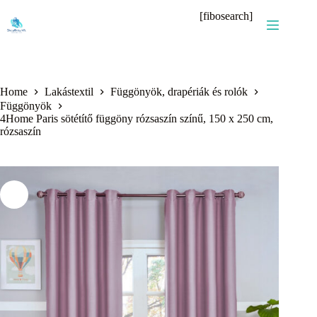
Skip
[fibosearch]
to
content
Home
Lakástextil
Függönyök, drapériák és rolók
Függönyök
4Home Paris sötétítő függöny rózsaszín színű, 150 x 250 cm,
rózsaszín