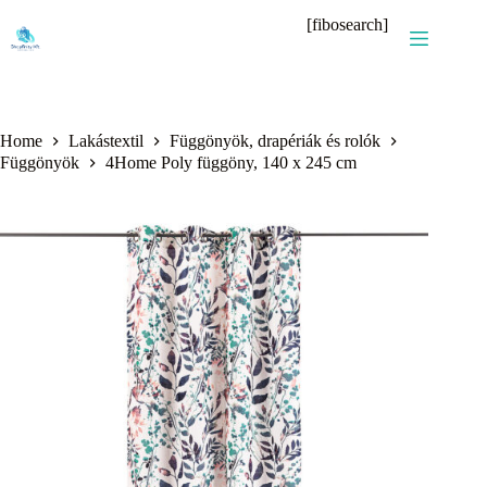
Skip
[fibosearch]
to
content
Home
Lakástextil
Függönyök, drapériák és rolók
Függönyök
4Home Poly függöny, 140 x 245 cm