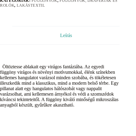
KATEGÓRIÁK:
FÜGGÖNYÖK
,
FÜGGÖNYÖK, DRAPÉRIÁK ÉS
ROLÓK
,
LAKÁSTEXTIL
Leírás
Öltöztesse ablakait egy virágos fantáziába. Az egyedi
függöny virágos és növényi motívumokkal, élénk színekben
kellemes hangulatot varázsol minden szobába, és tökéletesen
illeszkedik mind a klasszikus, mind a modern belső térbe. Egy
pillanat alatt egy hangulatos hálószobát vagy nappalit
varázsolhat, ami kellemesen árnyékol és védi a szomszédok
kíváncsi tekinteteitől. A függöny kiváló minőségű mikroszálas
anyagból készült, gyűrűkre akasztható.