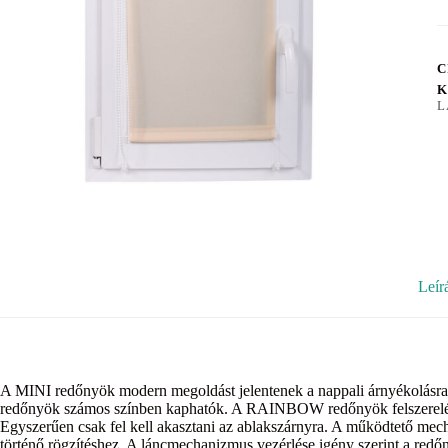
C
K
L
Leír
A MINI redőnyök modern megoldást jelentenek a nappali árnyékolásra. 
redőnyök számos színben kaphatók. A RAINBOW redőnyök felszerelése
Egyszerűen csak fel kell akasztani az ablakszárnyra. A működtető mec
történő rögzítéshez. A láncmechanizmus vezérlése igény szerint a re