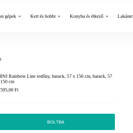
ási gépek
Kert és hobbi
Konyha és étkező
Lakástex
m
INI Rainbow Line redőny, barack, 57 x 150 cm, barack, 57
 150 cm
 595,00
Ft
BOLTBA