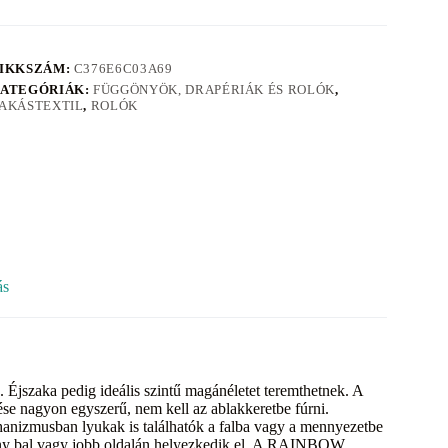
IKKSZÁM:
C376E6C03A69
ATEGÓRIÁK:
FÜGGÖNYÖK, DRAPÉRIÁK ÉS ROLÓK
,
AKÁSTEXTIL
,
ROLÓK
ás
Éjszaka pedig ideális szintű magánéletet teremthetnek. A
 nagyon egyszerű, nem kell az ablakkeretbe fúrni.
hanizmusban lyukak is találhatók a falba vagy a mennyezetbe
dőny bal vagy jobb oldalán helyezkedik el. A RAINBOW