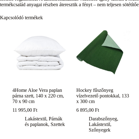
termékcsalád anyagai részben áteresztik a fényt – nem teljesen sötétítőe
Kapcsolódó termékek
4Home Aloe Vera paplan
Hockey fűszőnyeg
párna szett, 140 x 220 cm,
vízelvezető pontokkal, 133
70 x 90 cm
x 300 cm
11 995,00
Ft
6 895,00
Ft
Lakástextil
,
Párnák
Darabszőnyeg
,
és paplanok
,
Szettek
Lakástextil
,
Szőnyegek