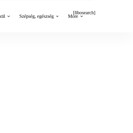
[fibosearch]
til
Szépség, egészség
More