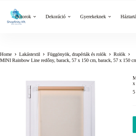
Skip
to
content
Bútorok
Dekoráció
Gyerekeknek
Háztart
Home
Lakástextil
Függönyök, drapériák és rolók
Rolók
MINI Rainbow Line redőny, barack, 57 x 150 cm, barack, 57 x 150 c
M
x
5