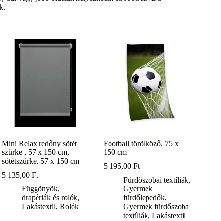
k.
Mini Relax redőny sötét
Football törölköző, 75 x
szürke , 57 x 150 cm,
150 cm
sötétszürke, 57 x 150 cm
5 195,00
Ft
5 135,00
Ft
Fürdőszobai textíliák
,
Függönyök,
Gyermek
drapériák és rolók
,
fürdőlepedők
,
Lakástextil
,
Rolók
Gyermek fürdőszoba
textíliák
,
Lakástextil