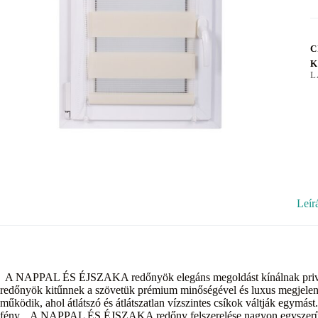
C
K
L
Leír
A NAPPAL ÉS ÉJSZAKA redőnyök elegáns megoldást kínálnak privát sz
redőnyök kitűnnek a szövetük prémium minőségével és luxus megjelené
működik, ahol átlátszó és átlátszatlan vízszintes csíkok váltják egymást
fény. A NAPPAL ÉS ÉJSZAKA redőny felszerelése nagyon egyszerű, an