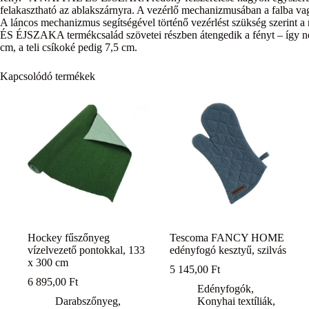
felakasztható az ablakszárnyra. A vezérlő mechanizmusában a falba vag
A láncos mechanizmus segítségével történő vezérlést szükség szerint 
ÉS ÉJSZAKA termékcsalád szövetei részben átengedik a fényt – így nem 
cm, a teli csíkoké pedig 7,5 cm.
Kapcsolódó termékek
Hockey fűszőnyeg
Tescoma FANCY HOME
vízelvezető pontokkal, 133
edényfogó kesztyű, szilvás
x 300 cm
5 145,00
Ft
6 895,00
Ft
Edényfogók
,
Darabszőnyeg
,
Konyhai textíliák
,