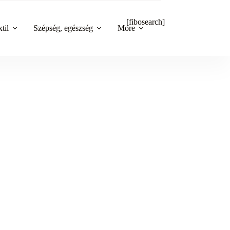
[fibosearch]
til
Szépség, egészség
More