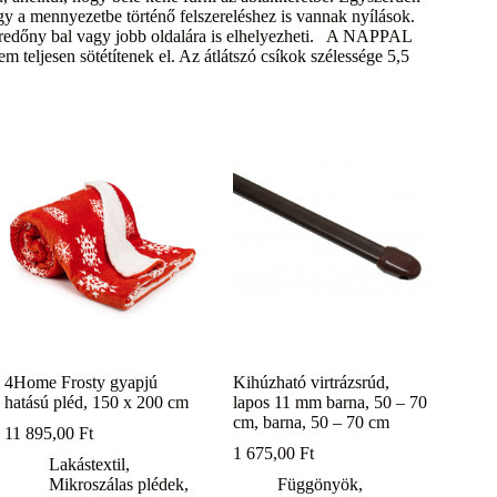
y a mennyezetbe történő felszereléshez is vannak nyílások.
a redőny bal vagy jobb oldalára is elhelyezheti. A NAPPAL
teljesen sötétítenek el. Az átlátszó csíkok szélessége 5,5
4Home Frosty gyapjú
Kihúzható virtrázsrúd,
hatású pléd, 150 x 200 cm
lapos 11 mm barna, 50 – 70
cm, barna, 50 – 70 cm
11 895,00
Ft
1 675,00
Ft
Lakástextil
,
Mikroszálas plédek
,
Függönyök,