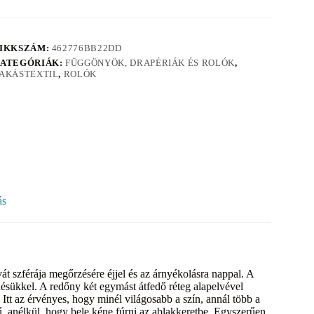
IKKSZÁM:
462776BB22DD
ATEGÓRIÁK:
FÜGGÖNYÖK, DRAPÉRIÁK ÉS ROLÓK
,
AKÁSTEXTIL
,
ROLÓK
ás
férája megőrzésére éjjel és az árnyékolásra nappal. A
sükkel. A redőny két egymást átfedő réteg alapelvével
. Itt az érvényes, hogy minél világosabb a szín, annál több a
élkül, hogy bele kéne fúrni az ablakkeretbe. Egyszerűen