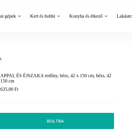
ási gépek
Kert és hobbi
Konyha és étkező
Lakástex
m
APPAL ÉS ÉJSZAKA redőny, bézs, 42 x 150 cm, bézs, 42
 150 cm
 635,00
Ft
BOLTBA