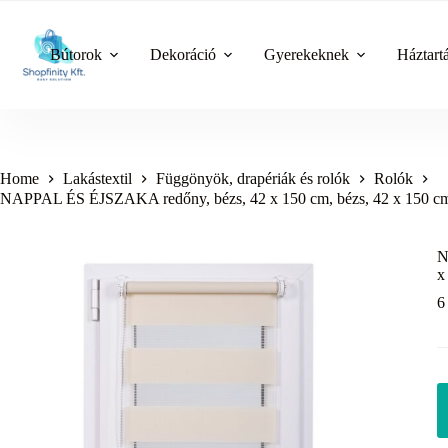
Skip
to
content
Bútorok
Dekoráció
Gyerekeknek
Háztart
Home
Lakástextil
Függönyök, drapériák és rolók
Rolók
NAPPAL ÉS ÉJSZAKA redőny, bézs, 42 x 150 cm, bézs, 42 x 150 c
N
x
6