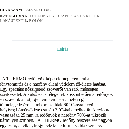
CIKKSZÁM:
FA65A6310382
KATEGÓRIÁK:
FÜGGÖNYÖK, DRAPÉRIÁK ÉS ROLÓK
,
LAKÁSTEXTIL
,
ROLÓK
Leírás
A THERMO redőnyök képesek megteremteni a
fénytompítás és a napfény elleni védelem tökéletes hatását.
Egy speciális hőszigetelő szövetről van szó, méhsejtes
szerkezettel. A külső ezüstrétegének köszönhetően a redőnyök
visszaverik a hőt, így nem kerül sor a helyiség
túlmelegedésére – amikor az ablak 60 °C-osra hevül, a
helyiség hőmérséklete csupán 2 °C-kal emelkedik. A redőny
vastagsága 25 mm. A redőnyök a napfény 70%-át tükrözik,
bármilyen színben. A THERMO redőny felszerelése nagyon
egyszerű, anélkül, hogy bele kéne fúrni az ablakkeretbe.