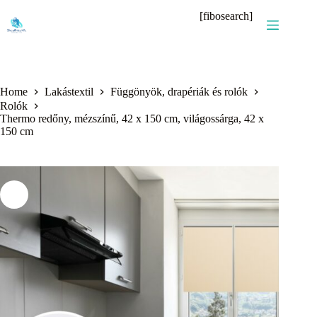
Skip
[fibosearch]
to
content
Home
Lakástextil
Függönyök, drapériák és rolók
Rolók
Thermo redőny, mézszínű, 42 x 150 cm, világossárga, 42 x
150 cm