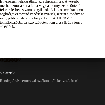
Egyszerűen felakasztható az ablakszárnyra. A vezérlő
mechanizmusában a falba vagy a mennyezetbe történő
felszereléshez is vannak nyílások. A láncos mechanizmus
segítségével történő vezérlést szükség szerint a redőny bal
vagy jobb oldalára is elhelyezheti. A THERMO
termékcsaládba tartozó szövetek nem eresztik át a fényt –
sötétítőek.
Választék
Rendelj óriási termékválasztékunkból, kedvező áron!