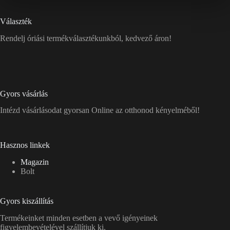
Választék
Rendelj óriási termékválasztékunkból, kedvező áron!
Gyors vásárlás
Intézd vásárlásodat gyorsan Online az otthonod kényelméből!
Hasznos linkek
Magazin
Bolt
Gyors kiszállítás
Termékeinket minden esetben a vevő igényeinek
figyelembevételével szállítjuk ki.