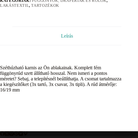
KATEGÓRIÁK:
FÜGGÖNYÖK, DRAPÉRIÁK ÉS ROLÓK
,
LAKÁSTEXTIL
,
TARTOZÉKOK
Leírás
Széthúzható karnis az Ön ablakainak. Komplett fém
függönyrúd szett állítható hosszal. Nem ismeri a pontos
méretet? Sebaj, a telepítésnél beállíthatja. A csomat tartalmazza
a kiegészítőket (3x tartó, 3x csavar, 3x tipli). A rúd átmérője:
16/19 mm