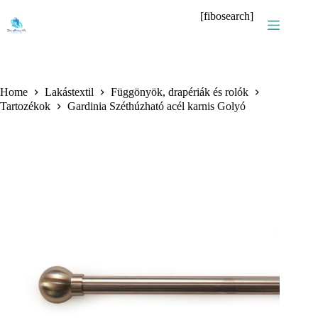
Skip
[fibosearch]
to
content
Home
Lakástextil
Függönyök, drapériák és rolók
Tartozékok
Gardinia Széthúzható acél karnis Golyó