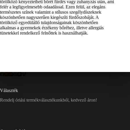
törölköző kényeztetheti bőrét fürdés vagy zuhanyzás után, ami
felér a legfigyelmesebb odaadással. Ezen felül, az elegáns
természetes színek valamint a stílusos szegélydíszeknek
köszönhetően nagyszerűen kiegészíti fürdőszobáját. A
törölköző egyedülálló tulajdonságainak köszönhetően
alkalmas a gyermekek érzékeny bőréhez, illetve allergiás
tünetekkel rendelkező felnőttek is használhatják.
Választék
Rendelj óriási termékválasztékunkból, kedvező áron!