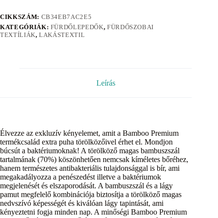
CIKKSZÁM:
CB34EB7AC2E5
KATEGÓRIÁK:
FÜRDŐLEPEDŐK
,
FÜRDŐSZOBAI
TEXTÍLIÁK
,
LAKÁSTEXTIL
Leírás
Élvezze az exkluzív kényelemet, amit a Bamboo Premium
termékcsalád extra puha törölközőivel érhet el. Mondjon
búcsút a baktériumoknak! A törölköző magas bambuszszál
tartalmának (70%) köszönhetően nemcsak kíméletes bőréhez,
hanem természetes antibakteriális tulajdonsággal is bír, ami
megakadályozza a penészedést illetve a baktériumok
megjelenését és elszaporodását. A bambuszszál és a lágy
pamut megfelelő kombinációja biztosítja a törölköző magas
nedvszívó képességét és kiválóan lágy tapintását, ami
kényeztetni fogja minden nap. A minőségi Bamboo Premium