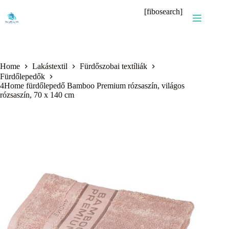
Skip
[fibosearch]
to
content
Home
Lakástextil
Fürdőszobai textíliák
Fürdőlepedők
4Home fürdőlepedő Bamboo Premium rózsaszín, világos
rózsaszín, 70 x 140 cm