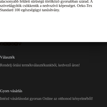
alacsonyabb felületi sűrűségű törölköző gyorsabban szárad. A
szövetlágyítók csökkentik a nedvszívó képességet. Oeko-Tex
Standard 100 egészségügyi tanúsítvány.
Választék
Rendelj óriási termékválasztékunkból, kedvező áron!
Gyors vásárlás
Intézd vásárlásodat gyorsan Online az otthonod kényelméből!