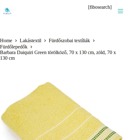
Skip
[fibosearch]
to
content
Home
Lakástextil
Fürdőszobai textíliák
Fürdőlepedők
Barbara Daiquiri Green törölköző, 70 x 130 cm, zöld, 70 x
130 cm