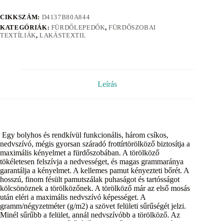
CIKKSZÁM:
D4137B80A844
KATEGÓRIÁK:
FÜRDŐLEPEDŐK
,
FÜRDŐSZOBAI
TEXTÍLIÁK
,
LAKÁSTEXTIL
Leírás
Egy bolyhos és rendkívül funkcionális, három csíkos,
nedvszívó, mégis gyorsan száradó frottírtörölköző biztosítja a
maximális kényelmet a fürdőszobában. A törölköző
tökéletesen felszívja a nedvességet, és magas grammaránya
garantálja a kényelmet. A kellemes pamut kényezteti bőrét. A
hosszú, finom fésült pamutszálak puhaságot és tartósságot
kölcsönöznek a törölközőnek. A törölköző már az első mosás
után eléri a maximális nedvszívó képességet. A
gramm/négyzetméter (g/m2) a szövet felületi sűrűségét jelzi.
Minél sűrűbb a felület, annál nedvszívóbb a törölköző. Az