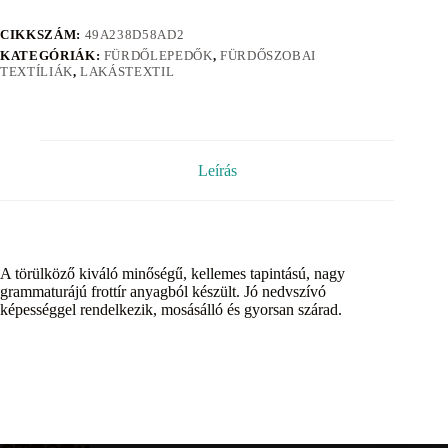
CIKKSZÁM:
49A238D58AD2
KATEGÓRIÁK:
FÜRDŐLEPEDŐK
,
FÜRDŐSZOBAI
TEXTÍLIÁK
,
LAKÁSTEXTIL
Leírás
A törülköző kiváló minőségű, kellemes tapintású, nagy
grammaturájú frottír anyagból készült. Jó nedvszívó
képességgel rendelkezik, mosásálló és gyorsan szárad.