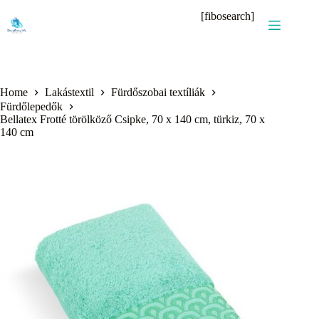
Skip
[fibosearch]
to
content
Home
Lakástextil
Fürdőszobai textíliák
Fürdőlepedők
Bellatex Frotté törölköző Csipke, 70 x 140 cm, türkiz, 70 x
140 cm