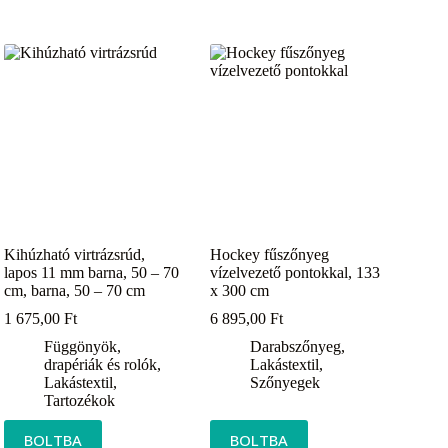
Kihúzható virtrázsrúd,
Hockey fűszőnyeg
lapos 11 mm barna, 50 – 70
vízelvezető pontokkal, 133
cm, barna, 50 – 70 cm
x 300 cm
1 675,00
Ft
6 895,00
Ft
Függönyök,
Darabszőnyeg
,
drapériák és rolók
,
Lakástextil
,
Lakástextil
,
Szőnyegek
Tartozékok
BOLTBA
BOLTBA