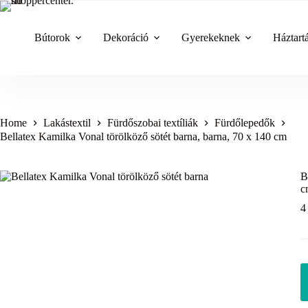
Skip
to
content
Bútorok
Dekoráció
Gyerekeknek
Háztart
Home
Lakástextil
Fürdőszobai textíliák
Fürdőlepedők
Bellatex Kamilka Vonal törölköző sötét barna, barna, 70 x 140 cm
B
c
4