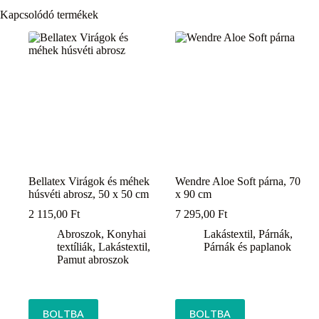
Kapcsolódó termékek
Bellatex Virágok és méhek
Wendre Aloe Soft párna, 70
húsvéti abrosz, 50 x 50 cm
x 90 cm
2 115,00
Ft
7 295,00
Ft
Abroszok
,
Konyhai
Lakástextil
,
Párnák
,
textíliák
,
Lakástextil
,
Párnák és paplanok
Pamut abroszok
BOLTBA
BOLTBA