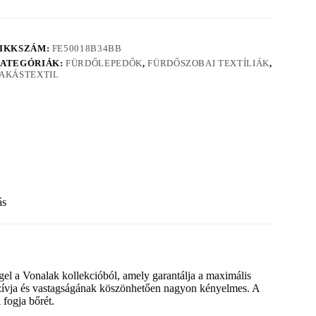
IKKSZÁM:
FE50018B34BB
ATEGÓRIÁK:
FÜRDŐLEPEDŐK
,
FÜRDŐSZOBAI TEXTÍLIÁK
,
AKÁSTEXTIL
ás
el a Vonalak kollekcióból, amely garantálja a maximális
szívja és vastagságának köszönhetően nagyon kényelmes. A
 fogja bőrét.