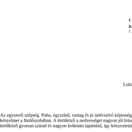
C
K
L
Leír
Az egyszerű szépség. Puha, egyszínű, vastag és jó nedvszívó képességg
kényelmet a fürdőszobában. A törölköző a nedvességet nagyon jól fel
törölköző gyorsan szárad és nagyon kellemes tapintású, így kényeztetni