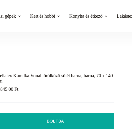
ási gépek
Kert és hobbi
Konyha és étkező
Lakástex
ellatex Kamilka Vonal törölköző sötét barna, barna, 70 x 140
m
 845,00
Ft
BOLTBA