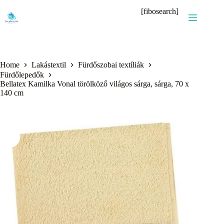
Skip
[fibosearch]
to
content
Home
Lakástextil
Fürdőszobai textíliák
Fürdőlepedők
Bellatex Kamilka Vonal törölköző világos sárga, sárga, 70 x
140 cm