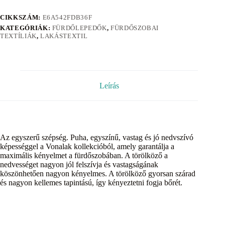
CIKKSZÁM:
E6A542FDB36F
KATEGÓRIÁK:
FÜRDŐLEPEDŐK
,
FÜRDŐSZOBAI
TEXTÍLIÁK
,
LAKÁSTEXTIL
Leírás
Az egyszerű szépség. Puha, egyszínű, vastag és jó nedvszívó
képességgel a Vonalak kollekcióból, amely garantálja a
maximális kényelmet a fürdőszobában. A törölköző a
nedvességet nagyon jól felszívja és vastagságának
köszönhetően nagyon kényelmes. A törölköző gyorsan szárad
és nagyon kellemes tapintású, így kényeztetni fogja bőrét.