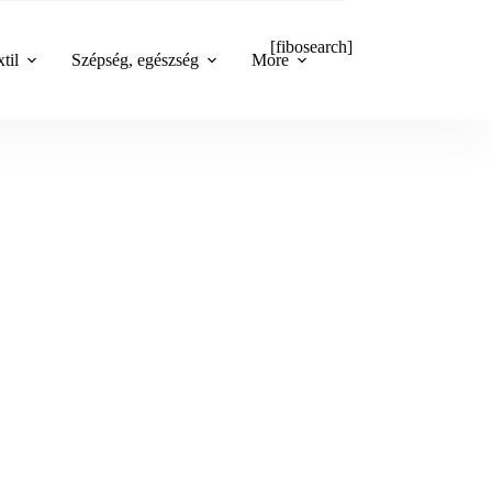
[fibosearch]
til
Szépség, egészség
More