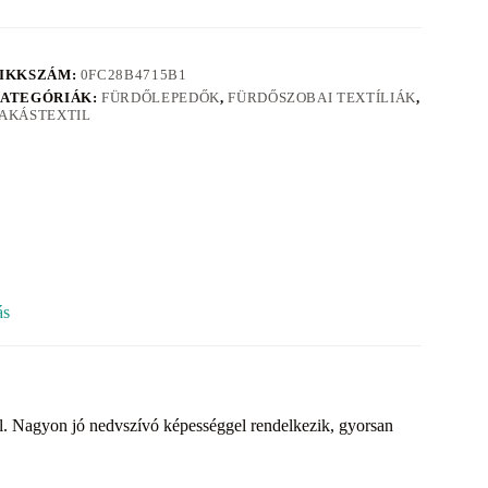
IKKSZÁM:
0FC28B4715B1
ATEGÓRIÁK:
FÜRDŐLEPEDŐK
,
FÜRDŐSZOBAI TEXTÍLIÁK
,
AKÁSTEXTIL
ás
l. Nagyon jó nedvszívó képességgel rendelkezik, gyorsan