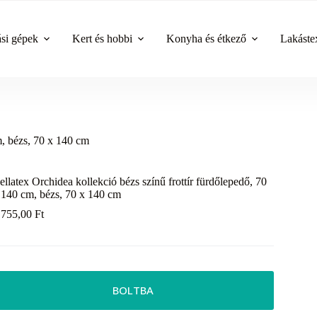
ási gépek
Kert és hobbi
Konyha és étkező
Lakástex
m, bézs, 70 x 140 cm
ellatex Orchidea kollekció bézs színű frottír fürdőlepedő, 70
 140 cm, bézs, 70 x 140 cm
 755,00
Ft
BOLTBA