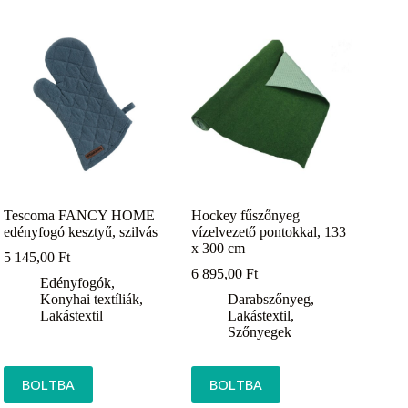
Tescoma FANCY HOME
Hockey fűszőnyeg
edényfogó kesztyű, szilvás
vízelvezető pontokkal, 133
x 300 cm
5 145,00
Ft
6 895,00
Ft
Edényfogók
,
Konyhai textíliák
,
Darabszőnyeg
,
Lakástextil
Lakástextil
,
Szőnyegek
BOLTBA
BOLTBA