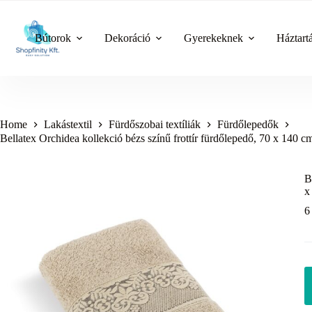
Skip
to
content
Bútorok
Dekoráció
Gyerekeknek
Háztart
Home
Lakástextil
Fürdőszobai textíliák
Fürdőlepedők
Bellatex Orchidea kollekció bézs színű frottír fürdőlepedő, 70 x 140 c
B
x
6