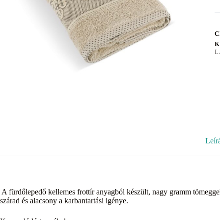
C
K
L
Leír
A fürdőlepedő kellemes frottír anyagból készült, nagy gramm tömegge
szárad és alacsony a karbantartási igénye.