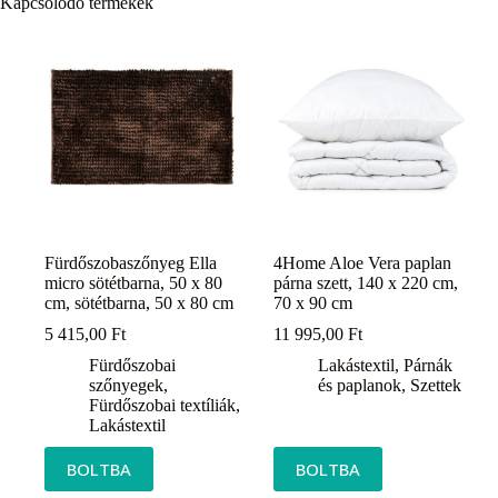
Kapcsolódó termékek
Fürdőszobaszőnyeg Ella
4Home Aloe Vera paplan
micro sötétbarna, 50 x 80
párna szett, 140 x 220 cm,
cm, sötétbarna, 50 x 80 cm
70 x 90 cm
5 415,00
Ft
11 995,00
Ft
Fürdőszobai
Lakástextil
,
Párnák
szőnyegek
,
és paplanok
,
Szettek
Fürdőszobai textíliák
,
Lakástextil
BOLTBA
BOLTBA