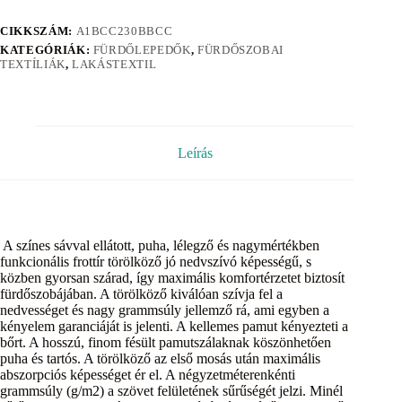
CIKKSZÁM:
A1BCC230BBCC
KATEGÓRIÁK:
FÜRDŐLEPEDŐK
,
FÜRDŐSZOBAI
TEXTÍLIÁK
,
LAKÁSTEXTIL
Leírás
A színes sávval ellátott, puha, lélegző és nagymértékben
funkcionális frottír törölköző jó nedvszívó képességű, s
közben gyorsan szárad, így maximális komfortérzetet biztosít
fürdőszobájában. A törölköző kiválóan szívja fel a
nedvességet és nagy grammsúly jellemző rá, ami egyben a
kényelem garanciáját is jelenti. A kellemes pamut kényezteti a
bőrt. A hosszú, finom fésült pamutszálaknak köszönhetően
puha és tartós. A törölköző az első mosás után maximális
abszorpciós képességet ér el. A négyzetméterenkénti
grammsúly (g/m2) a szövet felületének sűrűségét jelzi. Minél