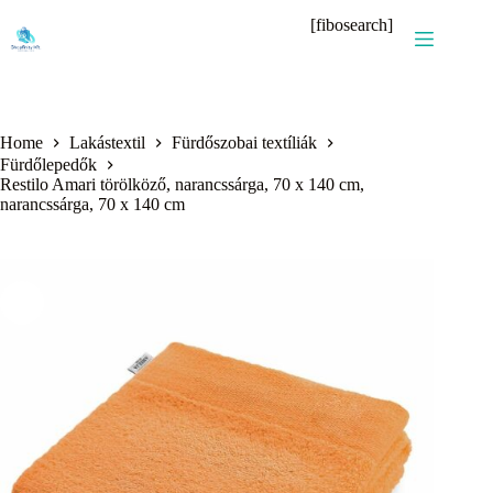
Skip
[fibosearch]
to
content
Home
Lakástextil
Fürdőszobai textíliák
Fürdőlepedők
Restilo Amari törölköző, narancssárga, 70 x 140 cm,
narancssárga, 70 x 140 cm