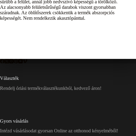
sűrűbb a felület, annál jobb nedvszívó képességű a törölköző.
Az alacsonyabb felületsűrűségű darabok viszont gyorsabban
száradnak. Az öblítőszerek csökkentik a termék abszorpciós
képességét. Nem rendelkezik akasztópánttal.
Választék
Rendelj óriási termékválasztékunkból, kedvező áron!
Gyors vásárlás
Intézd vásárlásodat gyorsan Online az otthonod kényelméből!