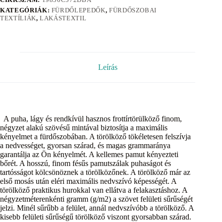
KATEGÓRIÁK:
FÜRDŐLEPEDŐK
,
FÜRDŐSZOBAI
TEXTÍLIÁK
,
LAKÁSTEXTIL
Leírás
A puha, lágy és rendkívül hasznos frottírtörülköző finom,
négyzet alakú szövésű mintával biztosítja a maximális
kényelmet a fürdőszobában. A törölköző tökéletesen felszívja
a nedvességet, gyorsan szárad, és magas grammaránya
garantálja az Ön kényelmét. A kellemes pamut kényezteti
bőrét. A hosszú, finom fésűs pamutszálak puhaságot és
tartósságot kölcsönöznek a törölközőnek. A törölköző már az
első mosás után eléri maximális nedvszívó képességét. A
törölköző praktikus hurokkal van ellátva a felakasztáshoz. A
négyzetméterenkénti gramm (g/m2) a szövet felületi sűrűségét
jelzi. Minél sűrűbb a felület, annál nedvszívóbb a törölköző. A
kisebb felületi sűrűségű törölköző viszont gyorsabban szárad.