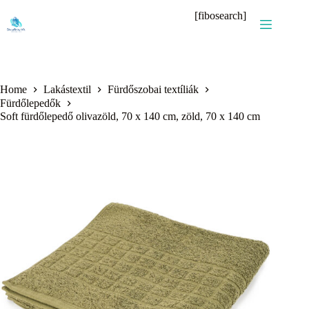
Skip
[fibosearch]
to
content
Home
Lakástextil
Fürdőszobai textíliák
Fürdőlepedők
Soft fürdőlepedő olivazöld, 70 x 140 cm, zöld, 70 x 140 cm