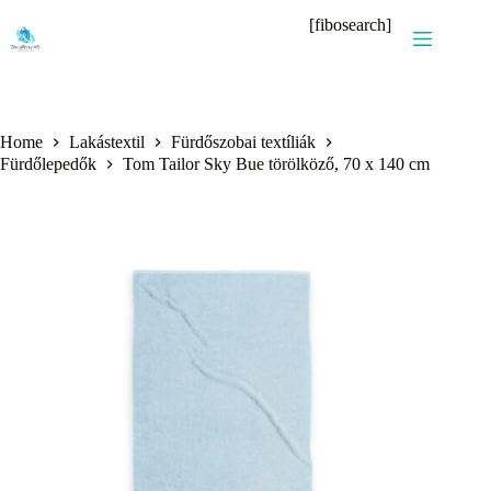
Skip
[fibosearch]
to
content
Home
Lakástextil
Fürdőszobai textíliák
Fürdőlepedők
Tom Tailor Sky Bue törölköző, 70 x 140 cm