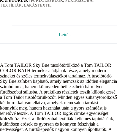
KATEGÓRIÁK:
FÜRDŐLEPEDŐK
,
FÜRDŐSZOBAI
TEXTÍLIÁK
,
LAKÁSTEXTIL
Leírás
A Tom TAILOR Sky Bue tusolótörölköző a Tom TAILOR
COLOR BATH termékcsaládjának része, amely modern
színeket és széles termékválasztékot tartalmaz. A tusolótörlő
Sky Bue színben kapható, amely nemcsak az időtlen elegancia
szimbóluma, hanem könnyedén beilleszthető bármilyen
fürdőszobai stílusba. A praktikus részletek teszik különlegessé
a Tom Tailor tusolótörülközőt. Minden egyes zuhanytörölköző
két hurokkal van ellátva, amelyek nemcsak a tárolást
könnyítik meg, hanem használat után a gyors száradást is
lehetővé teszik. A Tom TAILOR logós címke egyediséget
kölcsönöz. Ezek a fürdőszobai textíliák kellemes tapintásúak,
különösen erősek és gyorsan és könnyen felszívják a
nedvességet. A fürdőlepedők nagyon könnyen ápolhatók. A