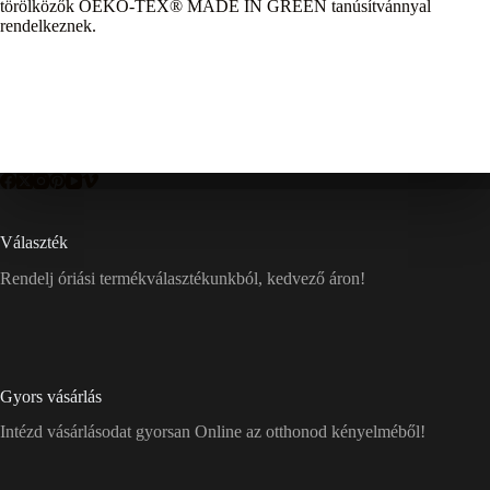
törölközők OEKO-TEX® MADE IN GREEN tanúsítvánnyal
rendelkeznek.
Választék
Rendelj óriási termékválasztékunkból, kedvező áron!
Gyors vásárlás
Intézd vásárlásodat gyorsan Online az otthonod kényelméből!