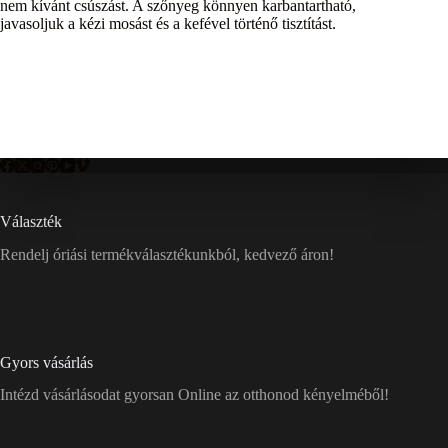
nem kívánt csúszást. A szőnyeg könnyen karbantartható,
javasoljuk a kézi mosást és a kefével történő tisztítást.
Választék
Rendelj óriási termékválasztékunkból, kedvező áron!
Gyors vásárlás
Intézd vásárlásodat gyorsan Online az otthonod kényelméből!