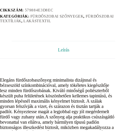
CIKKSZÁM:
579884E3D8EC
KATEGÓRIÁK:
FÜRDŐSZOBAI SZŐNYEGEK
,
FÜRDŐSZOBAI
TEXTÍLIÁK
,
LAKÁSTEXTIL
Leírás
Elegáns fürdőszobaszőnyeg minimalista dizájnnal és
bézseszöld színkombinációval, amely tökéletes kiegészítője
lesz minden fürdőszobának. Kiváló minőségű poliészterből
készült puha felületének köszönhetően kellemes tapintású, és
minden lépésnél maximális kényelmet biztosít. A szálak
gyorsan felszívják a vizet, és szárazon és tisztán tartják a
padlót. Kényeztesse magát a legjobbal egy jól megérdemelt
fürdő vagy zuhany után.A szőnyeg alja praktikus csúszásgátló
bevonattal van ellátva, amely bármilyen típusú padlón
biztonságos illeszkedést biztosít, miközben megakadályozza a