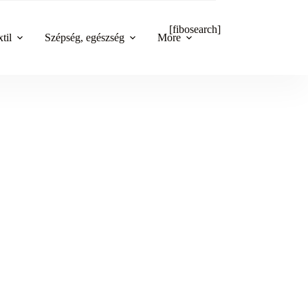
[fibosearch]
til
Szépség, egészség
More