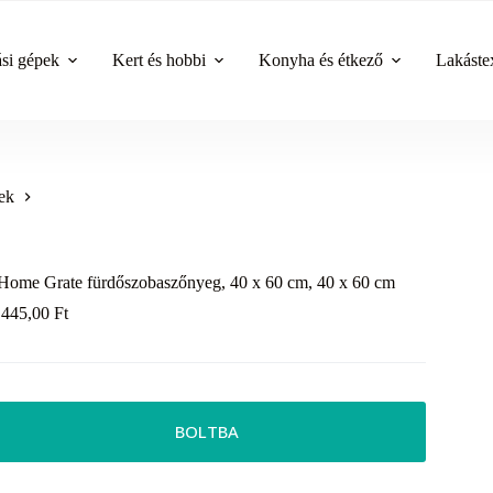
ási gépek
Kert és hobbi
Konyha és étkező
Lakástex
ek
Home Grate fürdőszobaszőnyeg, 40 x 60 cm, 40 x 60 cm
 445,00
Ft
BOLTBA