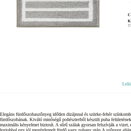
C
K
T
Leír
Elegáns fürdőszobaszőnyeg időtlen dizájnnal és szürke-fehér színkombi
fürdőszobának. Kiváló minőségű poliészterből készült puha felületéne
maximális kényelmet biztosít. A sűrű szálak gyorsan felszívják a vizet, 
legjobbal egy jól megérdemelt fürdő vagy zuhany után.A szőnyeg alján 