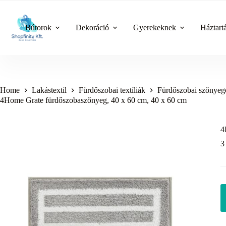
Skip
to
content
Bútorok
Dekoráció
Gyerekeknek
Háztart
Home
Lakástextil
Fürdőszobai textíliák
Fürdőszobai szőnyeg
4Home Grate fürdőszobaszőnyeg, 40 x 60 cm, 40 x 60 cm
4
3