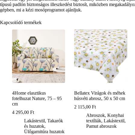
típusú padlón biztonságos illeszkedést biztosít, miközben megakadály
gépben, mi a kézi mosóprogramot ajánljuk.
Kapcsolódó termékek
4Home elasztikus
Bellatex Virágok és méhek
fotelhuzat Nature, 75 – 95
húsvéti abrosz, 50 x 50 cm
cm
2 115,00
Ft
4 295,00
Ft
Abroszok
,
Konyhai
Lakástextil
,
Takarók
textíliák
,
Lakástextil
,
és huzatok
,
Pamut abroszok
Ülőgarnitúra huzatok