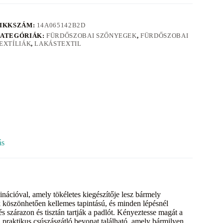
IKKSZÁM:
14A065142B2D
ATEGÓRIÁK:
FÜRDŐSZOBAI SZŐNYEGEK
,
FÜRDŐSZOBAI
EXTÍLIÁK
,
LAKÁSTEXTIL
ás
nációval, amely tökéletes kiegészítője lesz bármely
k köszönhetően kellemes tapintású, és minden lépésnél
és szárazon és tisztán tartják a padlót. Kényeztesse magát a
praktikus csúszásgátló bevonat található, amely bármilyen