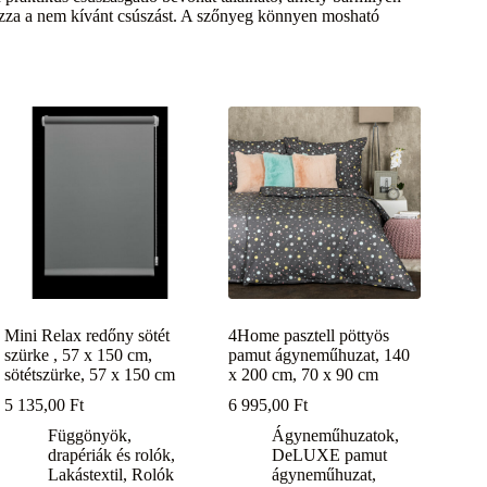
ozza a nem kívánt csúszást. A szőnyeg könnyen mosható
Mini Relax redőny sötét
4Home pasztell pöttyös
szürke , 57 x 150 cm,
pamut ágyneműhuzat, 140
sötétszürke, 57 x 150 cm
x 200 cm, 70 x 90 cm
5 135,00
Ft
6 995,00
Ft
Függönyök,
Ágyneműhuzatok
,
drapériák és rolók
,
DeLUXE pamut
Lakástextil
,
Rolók
ágyneműhuzat
,