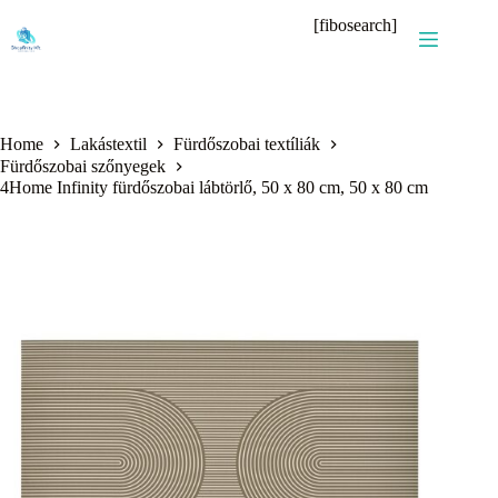
Skip
[fibosearch]
to
content
Home
Lakástextil
Fürdőszobai textíliák
Fürdőszobai szőnyegek
4Home Infinity fürdőszobai lábtörlő, 50 x 80 cm, 50 x 80 cm