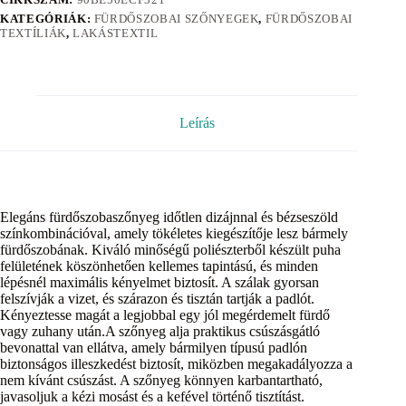
KATEGÓRIÁK:
FÜRDŐSZOBAI SZŐNYEGEK
,
FÜRDŐSZOBAI
TEXTÍLIÁK
,
LAKÁSTEXTIL
Leírás
Elegáns fürdőszobaszőnyeg időtlen dizájnnal és bézseszöld
színkombinációval, amely tökéletes kiegészítője lesz bármely
fürdőszobának. Kiváló minőségű poliészterből készült puha
felületének köszönhetően kellemes tapintású, és minden
lépésnél maximális kényelmet biztosít. A szálak gyorsan
felszívják a vizet, és szárazon és tisztán tartják a padlót.
Kényeztesse magát a legjobbal egy jól megérdemelt fürdő
vagy zuhany után.A szőnyeg alja praktikus csúszásgátló
bevonattal van ellátva, amely bármilyen típusú padlón
biztonságos illeszkedést biztosít, miközben megakadályozza a
nem kívánt csúszást. A szőnyeg könnyen karbantartható,
javasoljuk a kézi mosást és a kefével történő tisztítást.