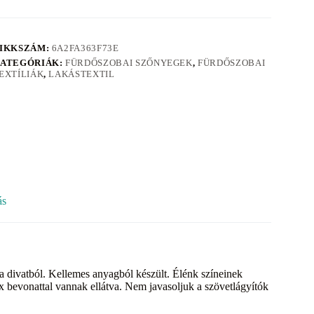
IKKSZÁM:
6A2FA363F73E
ATEGÓRIÁK:
FÜRDŐSZOBAI SZŐNYEGEK
,
FÜRDŐSZOBAI
EXTÍLIÁK
,
LAKÁSTEXTIL
ás
divatból. Kellemes anyagból készült. Élénk színeinek
 bevonattal vannak ellátva. Nem javasoljuk a szövetlágyítók