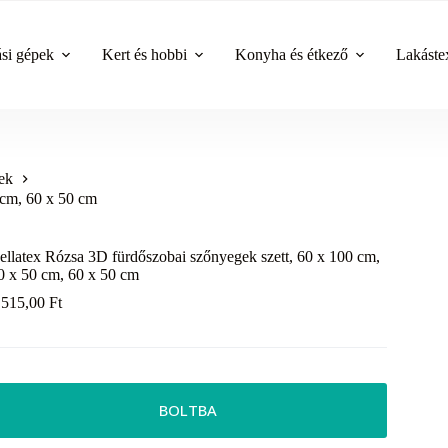
ási gépek
Kert és hobbi
Konyha és étkező
Lakástex
ek
 cm, 60 x 50 cm
ellatex Rózsa 3D fürdőszobai szőnyegek szett, 60 x 100 cm,
0 x 50 cm, 60 x 50 cm
 515,00
Ft
BOLTBA