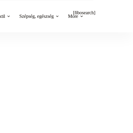
[fibosearch]
til
Szépség, egészség
More