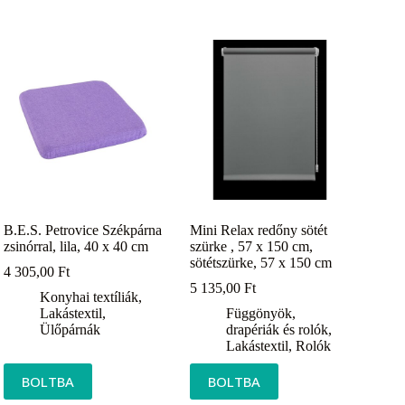
B.E.S. Petrovice Székpárna
Mini Relax redőny sötét
zsinórral, lila, 40 x 40 cm
szürke , 57 x 150 cm,
sötétszürke, 57 x 150 cm
4 305,00
Ft
5 135,00
Ft
Konyhai textíliák
,
Lakástextil
,
Függönyök,
Ülőpárnák
drapériák és rolók
,
Lakástextil
,
Rolók
BOLTBA
BOLTBA