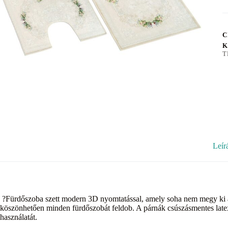
C
K
T
Leír
?Fürdőszoba szett modern 3D nyomtatással, amely soha nem megy ki a 
köszönhetően minden fürdőszobát feldob. A párnák csúszásmentes latex
használatát.