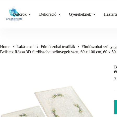
Skip
to
content
Bútorok
Dekoráció
Gyerekeknek
Háztart
Home
Lakástextil
Fürdőszobai textíliák
Fürdőszobai szőnyeg
Bellatex Rózsa 3D fürdőszobai szőnyegek szett, 60 x 100 cm, 60 x 50
B
6
7