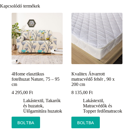
Kapcsolódó termékek
4Home elasztikus
Kvalitex Átvarrott
fotelhuzat Nature, 75 – 95
matracvédő fehér , 90 x
cm
200 cm
4 295,00
Ft
8 135,00
Ft
Lakástextil
,
Takarók
Lakástextil
,
és huzatok
,
Matracvédők és
Ülőgarnitúra huzatok
Topper fedőmatracok
BOLTBA
BOLTBA