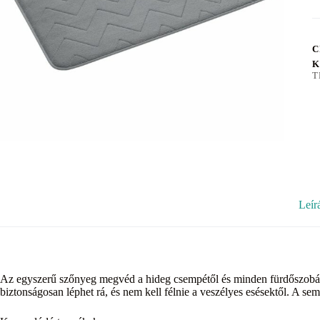
C
K
T
Leír
Az egyszerű szőnyeg megvéd a hideg csempétől és minden fürdőszobát o
biztonságosan léphet rá, és nem kell félnie a veszélyes esésektől. A sem