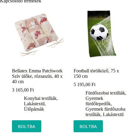
Kapcsolódó termékek
Bellatex Emma Patchwork
Football törölköző, 75 x
Szív ülőke, rózsaszín, 40 x
150 cm
40 cm
5 195,00
Ft
3 165,00
Ft
Fürdőszobai textíliák
,
Konyhai textíliák
,
Gyermek
Lakástextil
,
fürdőlepedők
,
Ülőpárnák
Gyermek fürdőszoba
textíliák
,
Lakástextil
BOLTBA
BOLTBA