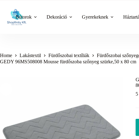
Skip
to
content
Bútorok
Dekoráció
Gyerekeknek
Háztart
Home
Lakástextil
Fürdőszobai textíliák
Fürdőszobai szőnyeg
GEDY 96MS508008 Mousse fürdőszoba szőnyeg szürke,50 x 80 cm
G
8
5