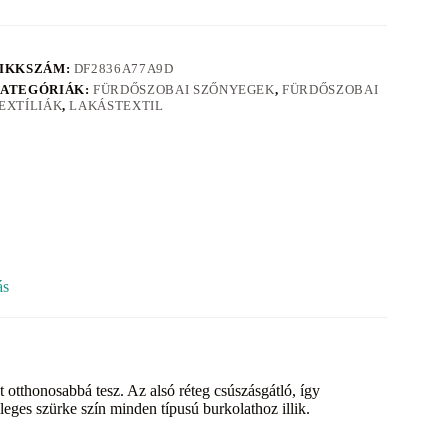
IKKSZÁM:
DF2836A77A9D
ATEGÓRIÁK:
FÜRDŐSZOBAI SZŐNYEGEK
,
FÜRDŐSZOBAI
EXTÍLIÁK
,
LAKÁSTEXTIL
ás
tthonosabbá tesz. Az alsó réteg csúszásgátló, így
leges szürke szín minden típusú burkolathoz illik.