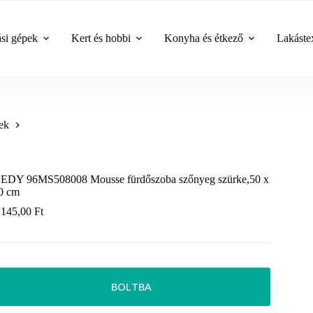
ási gépek
Kert és hobbi
Konyha és étkező
Lakástex
ek
EDY 96MS508008 Mousse fürdőszoba szőnyeg szürke,50 x
0 cm
 145,00
Ft
BOLTBA