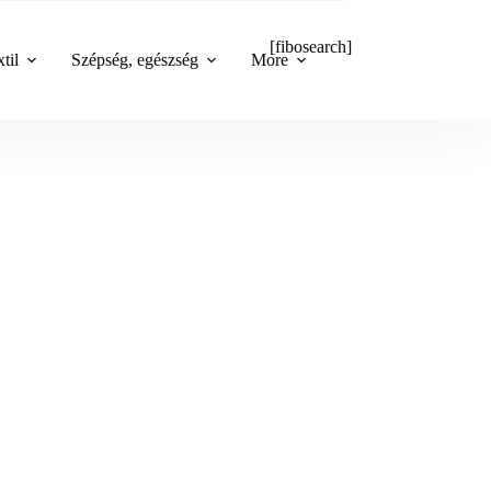
[fibosearch]
til
Szépség, egészség
More