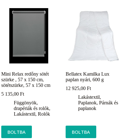
Mini Relax redőny sötét
Bellatex Kamilka Lux
szürke , 57 x 150 cm,
paplan nyári, 600 g
sötétszürke, 57 x 150 cm
12 925,00
Ft
5 135,00
Ft
Lakástextil
,
Függönyök,
Paplanok
,
Párnák és
drapériák és rolók
,
paplanok
Lakástextil
,
Rolók
BOLTBA
BOLTBA