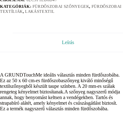
KATEGÓRIÁK:
FÜRDŐSZOBAI SZŐNYEGEK
,
FÜRDŐSZOBAI
TEXTÍLIÁK
,
LAKÁSTEXTIL
Leírás
A GRUNDTouchMe ideális választás minden fürdőszobába.
Ez az 50 x 60 cm-es fürdőszobaszőnyeg kiváló minőségű
textilszőnyegből készült taupe színben. A 20 mm-es szálak
rengeteg kényelmet biztosítanak.A szőnyeg nagyszerű módja
annak, hogy benyomást keltsen a vendégekben. Tartós és
strapabíró alátét, amely kényelmet és csúszásgátlást biztosít.
Ez a termék nagyszerű választás minden fürdőszobába.