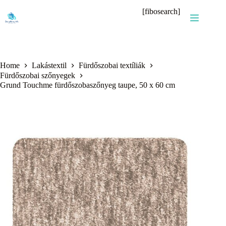
Skip
[fibosearch]
to
content
Home
Lakástextil
Fürdőszobai textíliák
Fürdőszobai szőnyegek
Grund Touchme fürdőszobaszőnyeg taupe, 50 x 60 cm