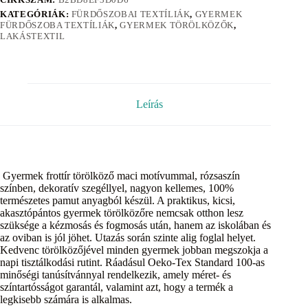
KATEGÓRIÁK:
FÜRDŐSZOBAI TEXTÍLIÁK
,
GYERMEK
FÜRDŐSZOBA TEXTÍLIÁK
,
GYERMEK TÖRÖLKÖZŐK
,
LAKÁSTEXTIL
Leírás
Gyermek frottír törölköző maci motívummal, rózsaszín
színben, dekoratív szegéllyel, nagyon kellemes, 100%
természetes pamut anyagból készül. A praktikus, kicsi,
akasztópántos gyermek törölközőre nemcsak otthon lesz
szüksége a kézmosás és fogmosás után, hanem az iskolában és
az oviban is jól jöhet. Utazás során szinte alig foglal helyet.
Kedvenc törölközőjével minden gyermek jobban megszokja a
napi tisztálkodási rutint. Ráadásul Oeko-Tex Standard 100-as
minőségi tanúsítvánnyal rendelkezik, amely méret- és
színtartósságot garantál, valamint azt, hogy a termék a
legkisebb számára is alkalmas.