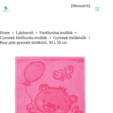
Skip
[fibosearch]
to
content
Home
Lakástextil
Fürdőszobai textíliák
Gyermek fürdőszoba textíliák
Gyermek törölközők
Bear pink gyermek törölköző, 30 x 50 cm