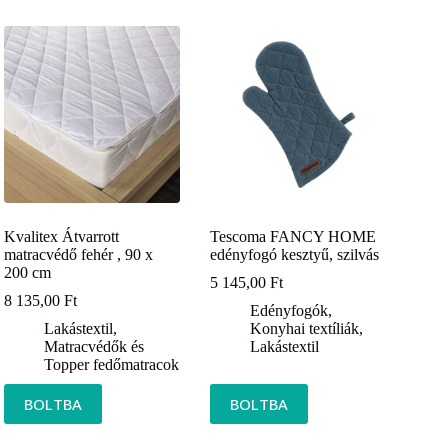
Kvalitex Átvarrott
Tescoma FANCY HOME
matracvédő fehér , 90 x
edényfogó kesztyű, szilvás
200 cm
5 145,00
Ft
8 135,00
Ft
Edényfogók
,
Lakástextil
,
Konyhai textíliák
,
Matracvédők és
Lakástextil
Topper fedőmatracok
BOLTBA
BOLTBA