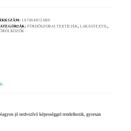
IKKSZÁM:
1A7064852AB0
ATEGÓRIÁK:
FÜRDŐSZOBAI TEXTÍLIÁK
,
LAKÁSTEXTIL
,
ÖRÖLKÖZŐK
ás
 Nagyon jó nedvszívó képességgel rendelkezik, gyorsan