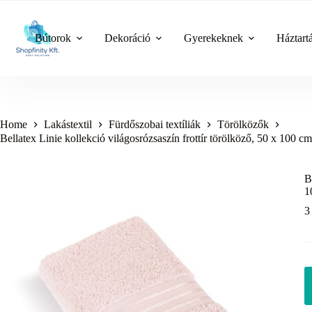
Skip
to
content
Bútorok
Dekoráció
Gyerekeknek
Háztart
Home
Lakástextil
Fürdőszobai textíliák
Törölközők
Bellatex Linie kollekció világosrózsaszín frottír törölköző, 50 x 100 c
B
1
3