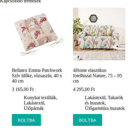
Kapcsolódó termékek
Bellatex Emma Patchwork
4Home elasztikus
Szív ülőke, rózsaszín, 40 x
fotelhuzat Nature, 75 – 95
40 cm
cm
3 165,00
Ft
4 295,00
Ft
Konyhai textíliák
,
Lakástextil
,
Takarók
Lakástextil
,
és huzatok
,
Ülőpárnák
Ülőgarnitúra huzatok
BOLTBA
BOLTBA