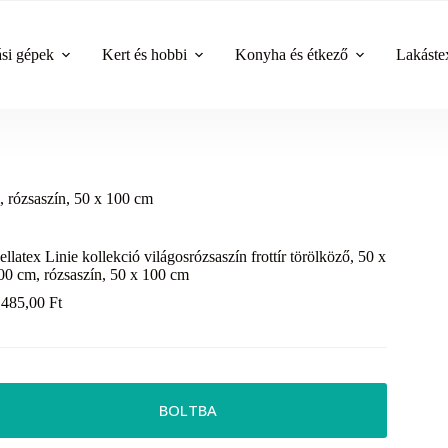
ási gépek
Kert és hobbi
Konyha és étkező
Lakástex
m, rózsaszín, 50 x 100 cm
ellatex Linie kollekció világosrózsaszín frottír törölköző, 50 x
00 cm, rózsaszín, 50 x 100 cm
 485,00
Ft
BOLTBA