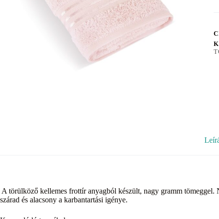
C
K
T
Leír
A törülköző kellemes frottír anyagból készült, nagy gramm tömeggel.
szárad és alacsony a karbantartási igénye.