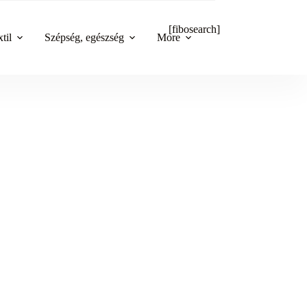
[fibosearch]
til
Szépség, egészség
More