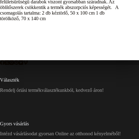
felületsűrűségű darabok viszont gyorsabban száradnak. Az
öblítőszerek csökkentik a termék abszorpciós képességét. A
csomagolás tartalma: 2 db kéztörlő, 50 x 100 cm 1 db
törölköző, 70 x 140 cm
Választék
Rendelj óriási termékválasztékunkból, kedvező áron!
Gyors vásárlás
Intézd vásárlásodat gyorsan Online az otthonod kényelméből!