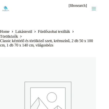
Skip
[fibosearch]
to
content
Home
Lakástextil
Fürdőszobai textíliák
Törölközők
Classic kéztörlő és törölköző szett, krémszínű, 2 db 50 x 100
cm, 1 db 70 x 140 cm, világosbézs