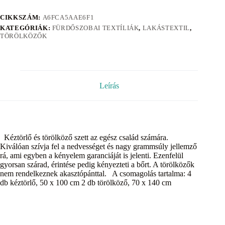
CIKKSZÁM:
A6FCA5AAE6F1
KATEGÓRIÁK:
FÜRDŐSZOBAI TEXTÍLIÁK
,
LAKÁSTEXTIL
,
TÖRÖLKÖZŐK
Leírás
Kéztörlő és törölköző szett az egész család számára.
Kiválóan szívja fel a nedvességet és nagy grammsúly jellemző
rá, ami egyben a kényelem garanciáját is jelenti. Ezenfelül
gyorsan szárad, érintése pedig kényezteti a bőrt. A törölközők
nem rendelkeznek akasztópánttal. A csomagolás tartalma: 4
db kéztörlő, 50 x 100 cm 2 db törölköző, 70 x 140 cm