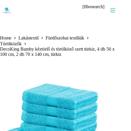
Skip
[fibosearch]
to
content
Home
Lakástextil
Fürdőszobai textíliák
Törölközők
DecoKing Bamby kéztörlő és törölköző szett türkiz, 4 db 50 x
100 cm, 2 db 70 x 140 cm, türkiz