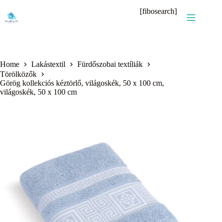
Skip
[fibosearch]
to
content
Home
Lakástextil
Fürdőszobai textíliák
Törölközők
Görög kollekciós kéztörlő, világoskék, 50 x 100 cm,
világoskék, 50 x 100 cm