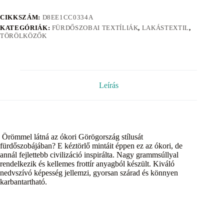
CIKKSZÁM:
D8EE1CC0334A
KATEGÓRIÁK:
FÜRDŐSZOBAI TEXTÍLIÁK
,
LAKÁSTEXTIL
,
TÖRÖLKÖZŐK
Leírás
Örömmel látná az ókori Görögország stílusát
fürdőszobájában? E kéztörlő mintáit éppen ez az ókori, de
annál fejlettebb civilizáció inspirálta. Nagy grammsúllyal
rendelkezik és kellemes frottír anyagból készült. Kiváló
nedvszívó képesség jellemzi, gyorsan szárad és könnyen
karbantartható.