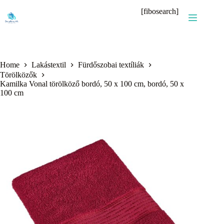
Skip
[fibosearch]
to
content
Home
Lakástextil
Fürdőszobai textíliák
Törölközők
Kamilka Vonal törölköző bordó, 50 x 100 cm, bordó, 50 x
100 cm