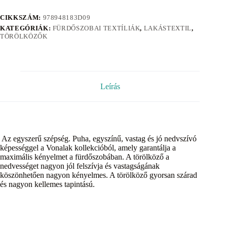
CIKKSZÁM:
978948183D09
KATEGÓRIÁK:
FÜRDŐSZOBAI TEXTÍLIÁK
,
LAKÁSTEXTIL
,
TÖRÖLKÖZŐK
Leírás
Az egyszerű szépség. Puha, egyszínű, vastag és jó nedvszívó
képességgel a Vonalak kollekcióból, amely garantálja a
maximális kényelmet a fürdőszobában. A törölköző a
nedvességet nagyon jól felszívja és vastagságának
köszönhetően nagyon kényelmes. A törölköző gyorsan szárad
és nagyon kellemes tapintású.