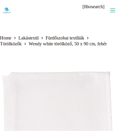
Skip
[fibosearch]
to
content
Home
Lakástextil
Fürdőszobai textíliák
Törölközők
Wendy white törölköző, 50 x 90 cm, fehér