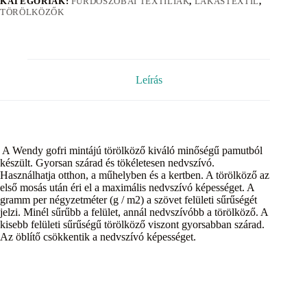
KATEGÓRIÁK:
FÜRDŐSZOBAI TEXTÍLIÁK
,
LAKÁSTEXTIL
,
TÖRÖLKÖZŐK
Leírás
A Wendy gofri mintájú törölköző kiváló minőségű pamutból
készült. Gyorsan szárad és tökéletesen nedvszívó.
Használhatja otthon, a műhelyben és a kertben. A törölköző az
első mosás után éri el a maximális nedvszívó képességet. A
gramm per négyzetméter (g / m2) a szövet felületi sűrűségét
jelzi. Minél sűrűbb a felület, annál nedvszívóbb a törölköző. A
kisebb felületi sűrűségű törölköző viszont gyorsabban szárad.
Az öblítő csökkentik a nedvszívó képességet.