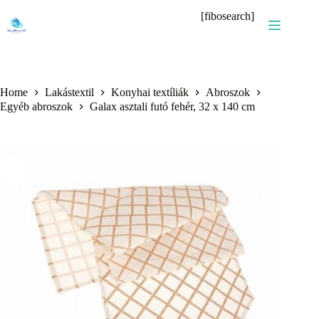
Skip
[fibosearch]
to
content
Home
Lakástextil
Konyhai textíliák
Abroszok
Egyéb abroszok
Galax asztali futó fehér, 32 x 140 cm