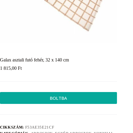
Galax asztali futó fehér, 32 x 140 cm
1 815,00
Ft
BOLTBA
CIKKSZÁM:
F53AE35E21CF