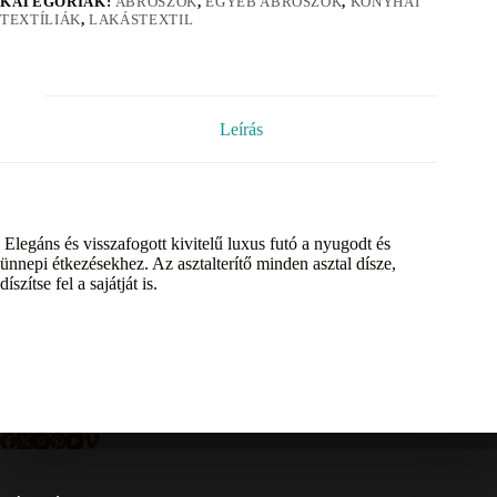
KATEGÓRIÁK:
ABROSZOK
,
EGYÉB ABROSZOK
,
KONYHAI
TEXTÍLIÁK
,
LAKÁSTEXTIL
Leírás
Elegáns és visszafogott kivitelű luxus futó a nyugodt és
ünnepi étkezésekhez. Az asztalterítő minden asztal dísze,
díszítse fel a sajátját is.