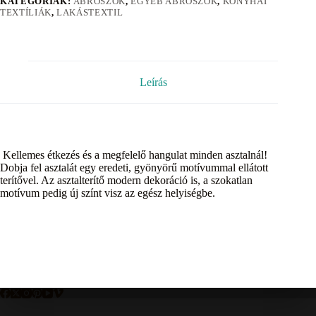
KATEGÓRIÁK:
ABROSZOK
,
EGYÉB ABROSZOK
,
KONYHAI
TEXTÍLIÁK
,
LAKÁSTEXTIL
Leírás
Kellemes étkezés és a megfelelő hangulat minden asztalnál!
Dobja fel asztalát egy eredeti, gyönyörű motívummal ellátott
terítővel. Az asztalterítő modern dekoráció is, a szokatlan
motívum pedig új színt visz az egész helyiségbe.