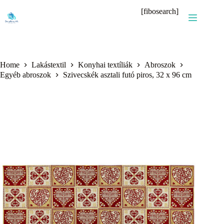
Skip
[fibosearch]
to
content
Home
Lakástextil
Konyhai textíliák
Abroszok
Egyéb abroszok
Szivecskék asztali futó piros, 32 x 96 cm