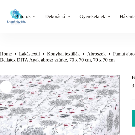
Skip
to
content
Bútorok
Dekoráció
Gyerekeknek
Háztart
Home
Lakástextil
Konyhai textíliák
Abroszok
Pamut abro
Bellatex DITA Ágak abrosz szürke, 70 x 70 cm, 70 x 70 cm
B
3