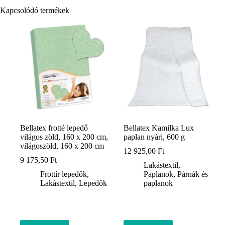
Kapcsolódó termékek
Bellatex frotté lepedő
Bellatex Kamilka Lux
világos zöld, 160 x 200 cm,
paplan nyári, 600 g
világoszöld, 160 x 200 cm
12 925,00
Ft
9 175,50
Ft
Lakástextil
,
Frottír lepedők
,
Paplanok
,
Párnák és
Lakástextil
,
Lepedők
paplanok