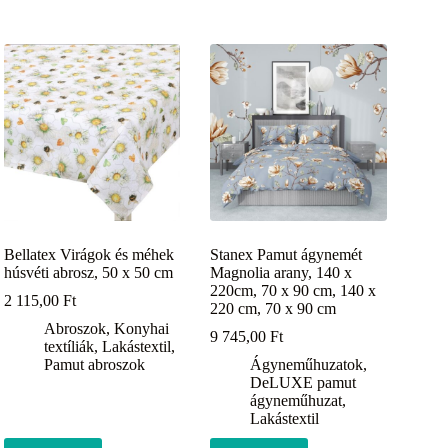
Bellatex Virágok és méhek
Stanex Pamut ágynemét
húsvéti abrosz, 50 x 50 cm
Magnolia arany, 140 x
220cm, 70 x 90 cm, 140 x
2 115,00
Ft
220 cm, 70 x 90 cm
Abroszok
,
Konyhai
9 745,00
Ft
textíliák
,
Lakástextil
,
Pamut abroszok
Ágyneműhuzatok
,
DeLUXE pamut
ágyneműhuzat
,
Lakástextil