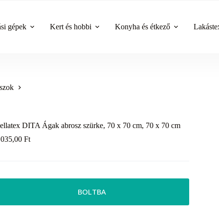
ási gépek
Kert és hobbi
Konyha és étkező
Lakástex
szok
ellatex DITA Ágak abrosz szürke, 70 x 70 cm, 70 x 70 cm
 035,00
Ft
BOLTBA