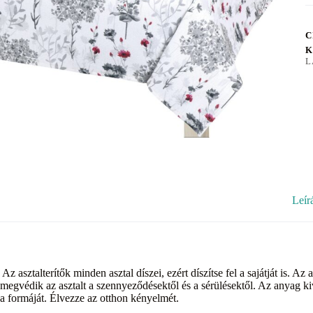
C
K
L
Leír
Az asztalterítők minden asztal díszei, ezért díszítse fel a sajátját is. 
megvédik az asztalt a szennyeződésektől és a sérülésektől. Az anyag kiv
a formáját. Élvezze az otthon kényelmét.