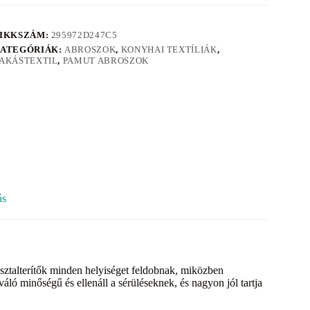
IKKSZÁM:
295972D247C5
ATEGÓRIÁK:
ABROSZOK
,
KONYHAI TEXTÍLIÁK
,
AKÁSTEXTIL
,
PAMUT ABROSZOK
ás
Az asztalterítők minden helyiséget feldobnak, miközben
áló minőségű és ellenáll a sérüléseknek, és nagyon jól tartja