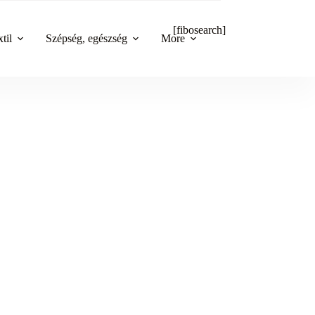
[fibosearch]
til
Szépség, egészség
More