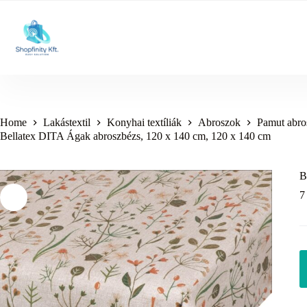
Skip
to
content
Home
Lakástextil
Konyhai textíliák
Abroszok
Pamut abro
Bellatex DITA Ágak abroszbézs, 120 x 140 cm, 120 x 140 cm
B
7