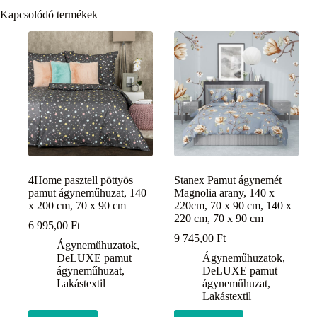
Kapcsolódó termékek
4Home pasztell pöttyös
Stanex Pamut ágynemét
pamut ágyneműhuzat, 140
Magnolia arany, 140 x
x 200 cm, 70 x 90 cm
220cm, 70 x 90 cm, 140 x
220 cm, 70 x 90 cm
6 995,00
Ft
9 745,00
Ft
Ágyneműhuzatok
,
DeLUXE pamut
Ágyneműhuzatok
,
ágyneműhuzat
,
DeLUXE pamut
Lakástextil
ágyneműhuzat
,
Lakástextil