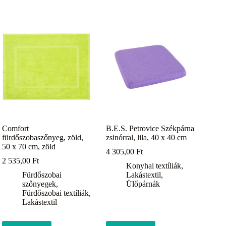
Comfort
B.E.S. Petrovice Székpárna
fürdőszobaszőnyeg, zöld,
zsinórral, lila, 40 x 40 cm
50 x 70 cm, zöld
4 305,00
Ft
2 535,00
Ft
Konyhai textíliák
,
Fürdőszobai
Lakástextil
,
szőnyegek
,
Ülőpárnák
Fürdőszobai textíliák
,
Lakástextil