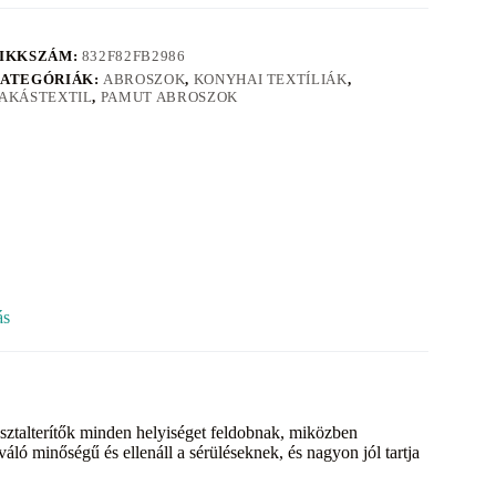
IKKSZÁM:
832F82FB2986
ATEGÓRIÁK:
ABROSZOK
,
KONYHAI TEXTÍLIÁK
,
AKÁSTEXTIL
,
PAMUT ABROSZOK
ás
Az asztalterítők minden helyiséget feldobnak, miközben
áló minőségű és ellenáll a sérüléseknek, és nagyon jól tartja