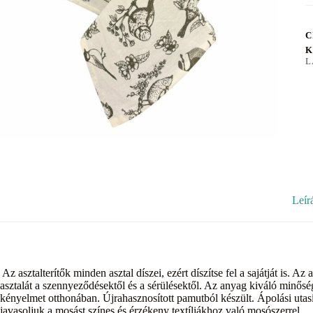
C
K
L
Leír
Az asztalterítők minden asztal díszei, ezért díszítse fel a sajátját is. 
asztalát a szennyeződésektől és a sérülésektől. Az anyag kiváló minőségű
kényelmet otthonában. Újrahasznosított pamutból készült. Ápolási utas
javasoljuk a mosást színes és érzékeny textíliákhoz való mosószerrel.