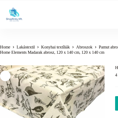
Skip
to
content
Home
Lakástextil
Konyhai textíliák
Abroszok
Pamut abro
Home Elements Madarak abrosz, 120 x 140 cm, 120 x 140 cm
H
4