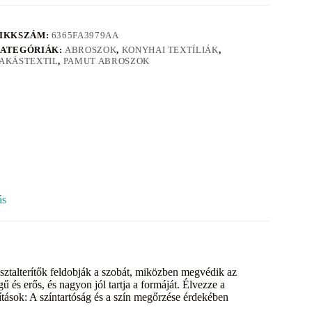
IKKSZÁM:
6365FA3979AA
ATEGÓRIÁK:
ABROSZOK
,
KONYHAI TEXTÍLIÁK
,
AKÁSTEXTIL
,
PAMUT ABROSZOK
ás
Az asztalterítők feldobják a szobát, miközben megvédik az
 és erős, és nagyon jól tartja a formáját. Élvezze a
ítások: A színtartóság és a szín megőrzése érdekében