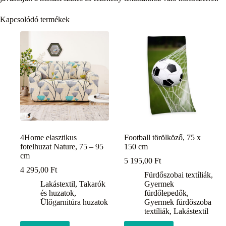
Kapcsolódó termékek
4Home elasztikus
Football törölköző, 75 x
fotelhuzat Nature, 75 – 95
150 cm
cm
5 195,00
Ft
4 295,00
Ft
Fürdőszobai textíliák
,
Lakástextil
,
Takarók
Gyermek
és huzatok
,
fürdőlepedők
,
Ülőgarnitúra huzatok
Gyermek fürdőszoba
textíliák
,
Lakástextil